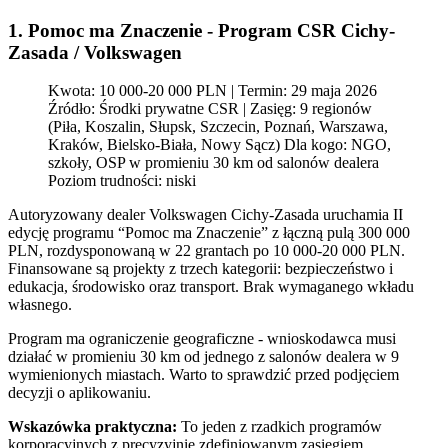
1. Pomoc ma Znaczenie - Program CSR Cichy-
Zasada / Volkswagen
Kwota: 10 000-20 000 PLN | Termin: 29 maja 2026
Źródło: Środki prywatne CSR | Zasięg: 9 regionów
(Piła, Koszalin, Słupsk, Szczecin, Poznań, Warszawa,
Kraków, Bielsko-Biała, Nowy Sącz) Dla kogo: NGO,
szkoły, OSP w promieniu 30 km od salonów dealera
Poziom trudności: niski
Autoryzowany dealer Volkswagen Cichy-Zasada uruchamia II
edycję programu “Pomoc ma Znaczenie” z łączną pulą 300 000
PLN, rozdysponowaną w 22 grantach po 10 000-20 000 PLN.
Finansowane są projekty z trzech kategorii: bezpieczeństwo i
edukacja, środowisko oraz transport. Brak wymaganego wkładu
własnego.
Program ma ograniczenie geograficzne - wnioskodawca musi
działać w promieniu 30 km od jednego z salonów dealera w 9
wymienionych miastach. Warto to sprawdzić przed podjęciem
decyzji o aplikowaniu.
Wskazówka praktyczna:
To jeden z rzadkich programów
korporacyjnych z precyzyjnie zdefiniowanym zasięgiem