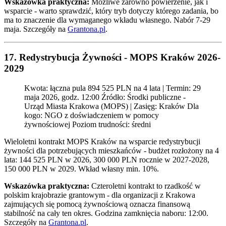
Wskazówka praktyczna:
Możliwe zarówno powierzenie, jak i
wsparcie - warto sprawdzić, który tryb dotyczy którego zadania, bo
ma to znaczenie dla wymaganego wkładu własnego. Nabór 7-29
maja. Szczegóły na
Grantona.pl
.
17. Redystrybucja Żywności - MOPS Kraków 2026-
2029
Kwota: łączna pula 894 525 PLN na 4 lata | Termin: 29
maja 2026, godz. 12:00 Źródło: Środki publiczne -
Urząd Miasta Krakowa (MOPS) | Zasięg: Kraków Dla
kogo: NGO z doświadczeniem w pomocy
żywnościowej Poziom trudności: średni
Wieloletni kontrakt MOPS Kraków na wsparcie redystrybucji
żywności dla potrzebujących mieszkańców - budżet rozłożony na 4
lata: 144 525 PLN w 2026, 300 000 PLN rocznie w 2027-2028,
150 000 PLN w 2029. Wkład własny min. 10%.
Wskazówka praktyczna:
Czteroletni kontrakt to rzadkość w
polskim krajobrazie grantowym - dla organizacji z Krakowa
zajmujących się pomocą żywnościową oznacza finansową
stabilność na cały ten okres. Godzina zamknięcia naboru: 12:00.
Szczegóły na
Grantona.pl
.