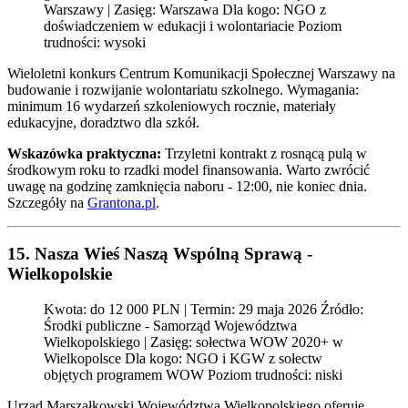
Warszawy | Zasięg: Warszawa Dla kogo: NGO z
doświadczeniem w edukacji i wolontariacie Poziom
trudności: wysoki
Wieloletni konkurs Centrum Komunikacji Społecznej Warszawy na
budowanie i rozwijanie wolontariatu szkolnego. Wymagania:
minimum 16 wydarzeń szkoleniowych rocznie, materiały
edukacyjne, doradztwo dla szkół.
Wskazówka praktyczna:
Trzyletni kontrakt z rosnącą pulą w
środkowym roku to rzadki model finansowania. Warto zwrócić
uwagę na godzinę zamknięcia naboru - 12:00, nie koniec dnia.
Szczegóły na
Grantona.pl
.
15. Nasza Wieś Naszą Wspólną Sprawą -
Wielkopolskie
Kwota: do 12 000 PLN | Termin: 29 maja 2026 Źródło:
Środki publiczne - Samorząd Województwa
Wielkopolskiego | Zasięg: sołectwa WOW 2020+ w
Wielkopolsce Dla kogo: NGO i KGW z sołectw
objętych programem WOW Poziom trudności: niski
Urząd Marszałkowski Województwa Wielkopolskiego oferuje