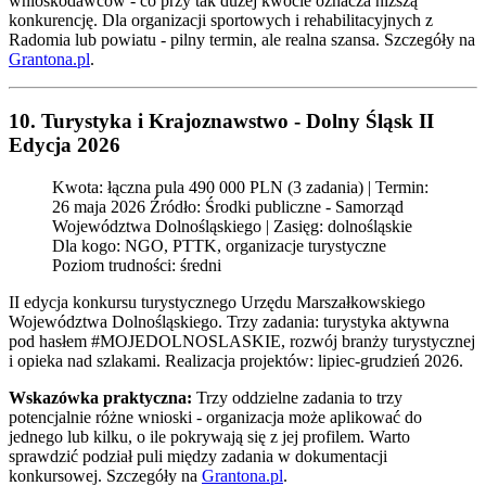
wnioskodawców - co przy tak dużej kwocie oznacza niższą
konkurencję. Dla organizacji sportowych i rehabilitacyjnych z
Radomia lub powiatu - pilny termin, ale realna szansa. Szczegóły na
Grantona.pl
.
10. Turystyka i Krajoznawstwo - Dolny Śląsk II
Edycja 2026
Kwota: łączna pula 490 000 PLN (3 zadania) | Termin:
26 maja 2026 Źródło: Środki publiczne - Samorząd
Województwa Dolnośląskiego | Zasięg: dolnośląskie
Dla kogo: NGO, PTTK, organizacje turystyczne
Poziom trudności: średni
II edycja konkursu turystycznego Urzędu Marszałkowskiego
Województwa Dolnośląskiego. Trzy zadania: turystyka aktywna
pod hasłem #MOJEDOLNOSLASKIE, rozwój branży turystycznej
i opieka nad szlakami. Realizacja projektów: lipiec-grudzień 2026.
Wskazówka praktyczna:
Trzy oddzielne zadania to trzy
potencjalnie różne wnioski - organizacja może aplikować do
jednego lub kilku, o ile pokrywają się z jej profilem. Warto
sprawdzić podział puli między zadania w dokumentacji
konkursowej. Szczegóły na
Grantona.pl
.