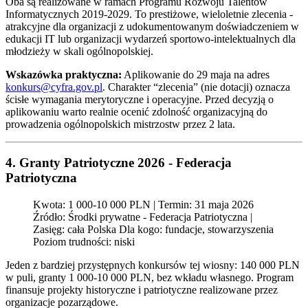
Oba są realizowane w ramach Programu Rozwoju Talentów
Informatycznych 2019-2029. To prestiżowe, wieloletnie zlecenia -
atrakcyjne dla organizacji z udokumentowanym doświadczeniem w
edukacji IT lub organizacji wydarzeń sportowo-intelektualnych dla
młodzieży w skali ogólnopolskiej.
Wskazówka praktyczna:
Aplikowanie do 29 maja na adres
konkurs@cyfra.gov.pl
. Charakter “zlecenia” (nie dotacji) oznacza
ścisłe wymagania merytoryczne i operacyjne. Przed decyzją o
aplikowaniu warto realnie ocenić zdolność organizacyjną do
prowadzenia ogólnopolskich mistrzostw przez 2 lata.
4. Granty Patriotyczne 2026 - Federacja
Patriotyczna
Kwota: 1 000-10 000 PLN | Termin: 31 maja 2026
Źródło: Środki prywatne - Federacja Patriotyczna |
Zasięg: cała Polska Dla kogo: fundacje, stowarzyszenia
Poziom trudności: niski
Jeden z bardziej przystępnych konkursów tej wiosny: 140 000 PLN
w puli, granty 1 000-10 000 PLN, bez wkładu własnego. Program
finansuje projekty historyczne i patriotyczne realizowane przez
organizacje pozarządowe.