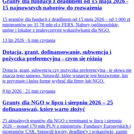
Granty dla fundacji z deadlinem od 15 maja 2026 -
15 najnowszych naborów do rozważenia
15 grantów dla fundacji z deadlinem od 15 maja 2026 – od 1 000 zł
minigrantów po 31,78 mln zł z FERS. Nabory ogólnopolskie,
unijne i lokalne z praktycznymi wskazówkami dla NGO.
13 lip 2026
·
6 min czytania
Dotacja, grant, dofinansowanie, subwencja i
pożyczka preferencyjna - czym się różnią
Dotacja, grant, subwencja czy pożyczka preferencyjna - te słowa nie
znaczą tego samego. Sprawdź, które wsparcie jest bezzwrotne, kto
je przyznaje i którą formę wybrać dla firmy lub NGO.
8 lip 2026
·
21 min czytania
Granty dla NGO w lipcu i sierpniu 2026 – 25
dofinansowań, które warto złożyć
25 aktualnych grantów dla NGO z terminami w lipcu i sierpniu
2026 – ponad 170 mln PLN z ministerstw, Funduszy Europejskich i
programów CSR. Sprawdź kwoty, deadline'y i wskazówki, zanim