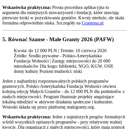
Wskazówka praktyczna:
Prosta procedura aplikacyjna to
argument dla mniejszych stowarzyszeń i fundacji, które stawiają
pierwsze kroki w pozyskiwaniu grantów. Kwoty nieduże, ale skala
formalna odpowiednio niska. Szczegóły na
Grantona.pl
.
5. Równać Szanse - Małe Granty 2026 (PAFW)
Kwota: do 12 000 PLN | Termin: 10 czerwca 2026
Źródło: Środki prywatne - Polsko-Amerykańska
Fundacja Wolności | Zasięg: miejscowości do 20 000
mieszkańców Dla kogo: biblioteki, NGO, KGW, OSP,
domy kultury Poziom trudności: niski
Jeden z najbardziej rozpoznawalnych polskich programów
grantowych. Polsko-Amerykańska Fundacja Wolności otwiera
kolejną edycję Małych Grantów - do 12 000 PLN dla podmiotów z
małych miejscowości. Program finansuje projekty angażujące
lokalną młodzież w aktywne działania społeczne i kulturalne.
Wnioski składa się przez platformę malegranty.org.
Wskazówka praktyczna:
Jedne z najniższych progów formalnych
wśród wszystkich opisanych programów - przy relatywnie realnej
kwocie. Dla organizacji z małych miejscowości, które mają pomysł