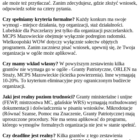
ale może też przytłaczać. Zanim zdecydujesz, gdzie złożyć wniosek,
odpowiedz sobie na cztery pytania.
Czy spełniamy kryteria formalne?
Każdy konkurs ma swoje
wymogi - miejsce działania, typ organizacji, staż działalności.
Lubelskie dla Pszczelarzy jest tylko dla organizacji pszczelarskich.
MCPS Mazowieckie obejmuje wyłącznie podregion radomski.
Wielkoopolski WOW dotyczy wyłącznie sołectw objętych
programem. Zanim zaczniesz pisać wniosek, upewnij się, że Twoja
organizacja w ogóle może aplikować.
Czy mamy wkład własny?
W powyższym zestawieniu kilka
grantów nie wymaga go w ogóle - Granty Patriotyczne, ORLEN na
Straży, MCPS Mazowieckie (ścieżka powierzenia). Inne wymagają
10-20%. To kryterium eliminacyjne przy ograniczonym budżecie
organizacji.
Jaki jest realny poziom trudności?
Granty ministerialne i unijne
(FEWP, mistrzostwa MC, gdańskie WRS) wymagają rozbudowanej
dokumentacji i doświadczenia w pisaniu wniosków. Mikrodotacje
(Równać Szanse, Pomoc ma Znaczenie, Granty Patriotyczne) mają
uproszczone procedury. Nie ma sensu aplikować do programu,
którego wymogów formalnych organizacja nie jest w stanie spełnić.
Czy deadline jest realny?
Kilka grantów z tego zestawienia