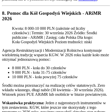
8. Pomoc dla Kół Gospodyń Wiejskich - ARiMR
2026
Kwota: 8 000-10 000 PLN (zależnie od liczby
członków) | Termin: 30 września 2026 Źródło: Środki
publiczne - ARiMR | Zasięg: cała Polska Dla kogo:
Koła Gospodyń Wiejskich Poziom trudności: niski
Agencja Restrukturyzacji i Modernizacji Rolnictwa kontynuuje
wieloletnią tradycję wsparcia KGW. W 2026 roku każde koło może
otrzymać jednorazową pomoc:
8 000 PLN - koła do 30 członków
9 000 PLN - koła 31-75 członków
10 000 PLN - koła powyżej 75 członków
Środki można przeznaczyć na realizację celów statutowych. Zero
wkładu własnego, długi nabór (30 kwietnia - 30 września 2026).
Wniosek przez PUE ARiMR lub osobiście w biurze powiatowym.
Wskazówka praktyczna:
Jeden z najprostszych instrumentów w
tym zestawieniu. KGW, które jeszcze nie skorzystały z tego
programu w 2026 roku, powinny sprawdzić aktualny stan naboru.