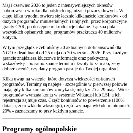
Maj i czerwiec 2026 to jeden z intensywniejszych okresów
naborowych w roku dla polskich organizacji pozarządowych. W
ciągu kilku tygodni otwiera się łącznie kilkanaście konkursów - od
dużych programów ministerialnych i unijnych, przez korporacyjne
granty CSR, po dostępne mikrodotacje lokalne. Łączna pula
wszystkich opisanych tutaj programów przekracza 40 milionów
złotych.
W tym przeglądzie zebraliśmy 20 aktualnych dofinansowań dla
NGO z deadlinami od 25 maja do 30 września 2026. Przy każdym
grancie znajdziesz kluczowe informacje oraz praktyczną
wskazówkę - bo samo znanie terminu i kwoty to za mało, żeby
dobrze ocenić, czy dany program pasuje do Twojej organizacji.
Kilka uwag na wstępie, które dotyczą większości opisanych
programów. Terminy są napięte - szczególnie w pierwszej połowie
maja, gdy kilka konkursów zamyka się między 25 a 29 maja. Wiele
programów wymaga konta w systemie Witkac.pl lub LSI, a ich
rejestracja zajmuje czas. Część konkursów to powierzenie (100%
dotacja, zero wkładu własnego), część wymaga wkładu minimum 5-
20% - zaznaczamy to przy każdym grancie.
Programy ogólnopolskie