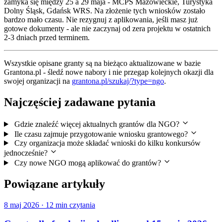
zamyka się między 25 a 29 maja - MCPS Mazowieckie, Turystyka
Dolny Śląsk, Gdańsk WRS. Na złożenie tych wniosków zostało
bardzo mało czasu. Nie rezygnuj z aplikowania, jeśli masz już
gotowe dokumenty - ale nie zaczynaj od zera projektu w ostatnich
2-3 dniach przed terminem.
Wszystkie opisane granty są na bieżąco aktualizowane w bazie
Grantona.pl - śledź nowe nabory i nie przegap kolejnych okazji dla
swojej organizacji na
grantona.pl/szukaj/?type=ngo
.
Najczęściej zadawane pytania
Gdzie znaleźć więcej aktualnych grantów dla NGO?
Ile czasu zajmuje przygotowanie wniosku grantowego?
Czy organizacja może składać wnioski do kilku konkursów
jednocześnie?
Czy nowe NGO mogą aplikować do grantów?
Powiązane artykuły
8 maj 2026
·
12 min czytania