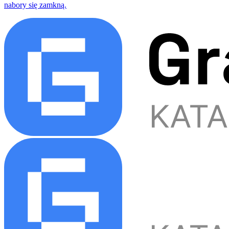
nabory się zamkną.