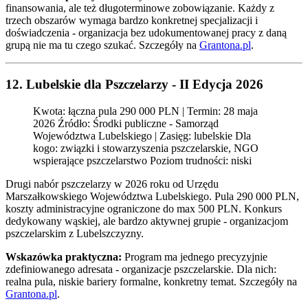
finansowania, ale też długoterminowe zobowiązanie. Każdy z
trzech obszarów wymaga bardzo konkretnej specjalizacji i
doświadczenia - organizacja bez udokumentowanej pracy z daną
grupą nie ma tu czego szukać. Szczegóły na
Grantona.pl
.
12. Lubelskie dla Pszczelarzy - II Edycja 2026
Kwota: łączna pula 290 000 PLN | Termin: 28 maja
2026 Źródło: Środki publiczne - Samorząd
Województwa Lubelskiego | Zasięg: lubelskie Dla
kogo: związki i stowarzyszenia pszczelarskie, NGO
wspierające pszczelarstwo Poziom trudności: niski
Drugi nabór pszczelarzy w 2026 roku od Urzędu
Marszałkowskiego Województwa Lubelskiego. Pula 290 000 PLN,
koszty administracyjne ograniczone do max 500 PLN. Konkurs
dedykowany wąskiej, ale bardzo aktywnej grupie - organizacjom
pszczelarskim z Lubelszczyzny.
Wskazówka praktyczna:
Program ma jednego precyzyjnie
zdefiniowanego adresata - organizacje pszczelarskie. Dla nich:
realna pula, niskie bariery formalne, konkretny temat. Szczegóły na
Grantona.pl
.