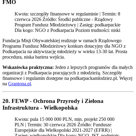
FMO
Kwota: szczegóły finansowe w regulaminie | Termin: 8
czerwca 2026 Źródło: Środki publiczne - Rządowy
Program Fundusz Młodzieżowy | Zasięg: podkarpackie
Dla kogo: NGO z Podkarpacia Poziom trudności: niski
Fundacja Misji Obywatelskiej realizuje w ramach Rządowego
Programu Fundusz Młodzieżowy konkurs dotacyjny dla NGO z
Podkarpacia na aktywizację młodzieży w wieku 13-30 lat. Prosta
procedura, niska bariera wejścia.
Wskazówka praktyczna:
Jeden z lepszych programów dla małych
organizacji z Podkarpacia pracujących z młodzieżą. Szczegóły
finansowe i regulamin dostępne na podkarpackamlodziez.pl. Więcej
na
Grantona.pl
.
20. FEWP - Ochrona Przyrody i Zielona
Infrastruktura - Wielkopolska
Kwota: pula 15 000 000 PLN, min. projekt 250 000
PLN | Termin: 30 czerwca 2026 Źródło: Fundusze
Europejskie dla Wielkopolski 2021-2027 (EFRR) |
Zasięg: wielkopolskie Dla kogo: NGO, JST, podmioty