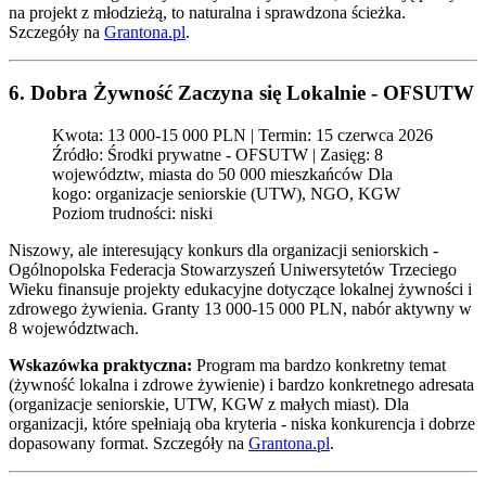
na projekt z młodzieżą, to naturalna i sprawdzona ścieżka.
Szczegóły na
Grantona.pl
.
6. Dobra Żywność Zaczyna się Lokalnie - OFSUTW
Kwota: 13 000-15 000 PLN | Termin: 15 czerwca 2026
Źródło: Środki prywatne - OFSUTW | Zasięg: 8
województw, miasta do 50 000 mieszkańców Dla
kogo: organizacje seniorskie (UTW), NGO, KGW
Poziom trudności: niski
Niszowy, ale interesujący konkurs dla organizacji seniorskich -
Ogólnopolska Federacja Stowarzyszeń Uniwersytetów Trzeciego
Wieku finansuje projekty edukacyjne dotyczące lokalnej żywności i
zdrowego żywienia. Granty 13 000-15 000 PLN, nabór aktywny w
8 województwach.
Wskazówka praktyczna:
Program ma bardzo konkretny temat
(żywność lokalna i zdrowe żywienie) i bardzo konkretnego adresata
(organizacje seniorskie, UTW, KGW z małych miast). Dla
organizacji, które spełniają oba kryteria - niska konkurencja i dobrze
dopasowany format. Szczegóły na
Grantona.pl
.