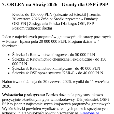
7. ORLEN na Straży 2026 - Granty dla OSP i PSP
Kwota: do 150 000 PLN (zależnie od ścieżki) | Termin:
30 czerwca 2026 Źródło: Środki prywatne - Fundacja
ORLEN | Zasięg: cała Polska Dla kogo: OSP, PSP
Poziom trudności: średni
Jeden z największych programów grantowych dla straży pożarnych
w Polsce - łączna pula 20 000 000 PLN. Program działa w 4
ścieżkach:
Ścieżka 1: Ratownictwo drogowe - do 50 000 PLN
Ścieżka 2: Ratownictwo chemiczne i ekologiczne - do 150
000 PLN
Ścieżka 3: Ratownictwo klimatyczne - do 40 000 PLN
Ścieżka 4: OSP spoza systemu KSR-G - do 40 000 PLN
Nabór trwa od 4 maja do 30 czerwca 2026, wyniki do 11 września
2026.
Wskazówka praktyczna:
Bardzo duża pula przy stosunkowo
precyzyjnie określonym typie wnioskodawcy. Dla jednostek OSP i
PSP to jeden z najistotniejszych krajowych programów grantowych.
Wybór ścieżki powinien wynikać z realnych potrzeb sprzętowych
jednostki, nie z wysokości kwoty. Szczegóły na
Grantona.pl
.