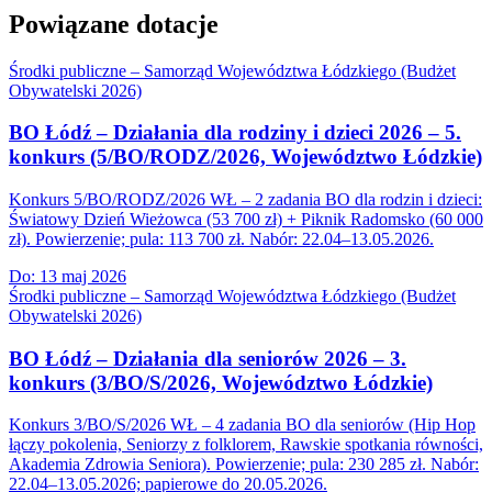
Powiązane dotacje
Środki publiczne – Samorząd Województwa Łódzkiego (Budżet
Obywatelski 2026)
BO Łódź – Działania dla rodziny i dzieci 2026 – 5.
konkurs (5/BO/RODZ/2026, Województwo Łódzkie)
Konkurs 5/BO/RODZ/2026 WŁ – 2 zadania BO dla rodzin i dzieci:
Światowy Dzień Wieżowca (53 700 zł) + Piknik Radomsko (60 000
zł). Powierzenie; pula: 113 700 zł. Nabór: 22.04–13.05.2026.
Do:
13 maj 2026
Środki publiczne – Samorząd Województwa Łódzkiego (Budżet
Obywatelski 2026)
BO Łódź – Działania dla seniorów 2026 – 3.
konkurs (3/BO/S/2026, Województwo Łódzkie)
Konkurs 3/BO/S/2026 WŁ – 4 zadania BO dla seniorów (Hip Hop
łączy pokolenia, Seniorzy z folklorem, Rawskie spotkania równości,
Akademia Zdrowia Seniora). Powierzenie; pula: 230 285 zł. Nabór:
22.04–13.05.2026; papierowe do 20.05.2026.