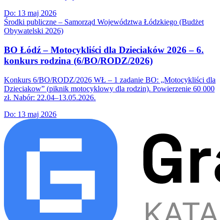
Do:
13 maj 2026
Środki publiczne – Samorząd Województwa Łódzkiego (Budżet
Obywatelski 2026)
BO Łódź – Motocykliści dla Dzieciaków 2026 – 6.
konkurs rodzina (6/BO/RODZ/2026)
Konkurs 6/BO/RODZ/2026 WŁ – 1 zadanie BO: „Motocykliści dla
Dzieciakow” (piknik motocyklowy dla rodzin). Powierzenie 60 000
zł. Nabór: 22.04–13.05.2026.
Do:
13 maj 2026