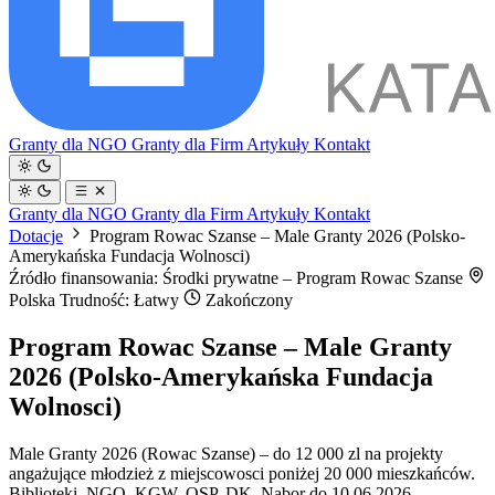
Granty dla NGO
Granty dla Firm
Artykuły
Kontakt
Granty dla NGO
Granty dla Firm
Artykuły
Kontakt
Dotacje
Program Rowac Szanse – Male Granty 2026 (Polsko-
Amerykańska Fundacja Wolnosci)
Źródło finansowania: Środki prywatne – Program Rowac Szanse
Polska
Trudność: Łatwy
Zakończony
Program Rowac Szanse – Male Granty
2026 (Polsko-Amerykańska Fundacja
Wolnosci)
Male Granty 2026 (Rowac Szanse) – do 12 000 zl na projekty
angażujące młodzież z miejscowosci poniżej 20 000 mieszkańców.
Biblioteki, NGO, KGW, OSP, DK. Nabor do 10.06.2026.