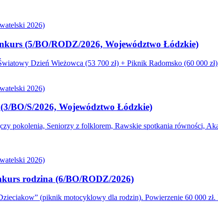
atelski 2026)
. konkurs (5/BO/RODZ/2026, Województwo Łódzkie)
iatowy Dzień Wieżowca (53 700 zł) + Piknik Radomsko (60 000 zł). 
atelski 2026)
s (3/BO/S/2026, Województwo Łódzkie)
 pokolenia, Seniorzy z folklorem, Rawskie spotkania równości, Akad
atelski 2026)
onkurs rodzina (6/BO/RODZ/2026)
eciakow” (piknik motocyklowy dla rodzin). Powierzenie 60 000 zł.