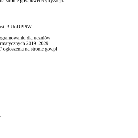
a stronie gov.pl/web/cyfryzacja.
3 ust. 3 UoDPPiW
programowaniu dla uczniów
rmatycznych 2019–2029
ogłoszenia na stronie gov.pl
.