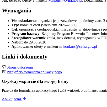
Jak składać
Oferty e-mailem:
konkurs@cyfra.gov.pl
. Dokumentacja n
Wymagania
Wnioskodawca:
organizacje pozarządowe i podmioty z art. 
Typ:
konkurs ofert (wieloletni 2026–2027)
Cel:
organizacja ogólnopolskich mistrzostw w algorytmice i 
Program bazowy:
Rządowy Program Rozwoju Talentów Info
Szczegółowe warunki
(pula, max dotacja, wymagania): w PDF 
Nabór:
do 29.05.2026
Aplikowanie:
oferty e-mailem na
konkurs@cyfra.gov.pl
Linki i dokumenty
Strona ogłoszenia
Przejdź do formularza aplikacyjnego
Uzyskaj wsparcie dla swojej firmy
Przejdź do formularza aplikacyjnego i złóż wniosek o dofinansowanie
Aplikuj teraz