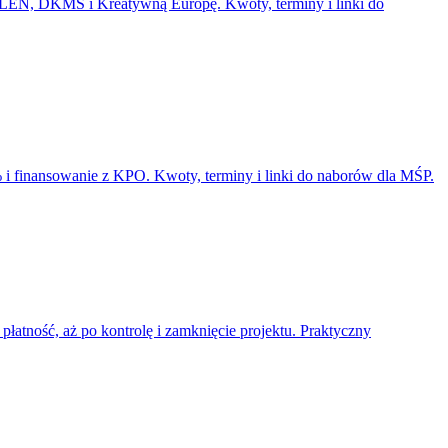
 ORLEN, DKMS i Kreatywną Europę. Kwoty, terminy i linki do
i finansowanie z KPO. Kwoty, terminy i linki do naborów dla MŚP.
łatność, aż po kontrolę i zamknięcie projektu. Praktyczny