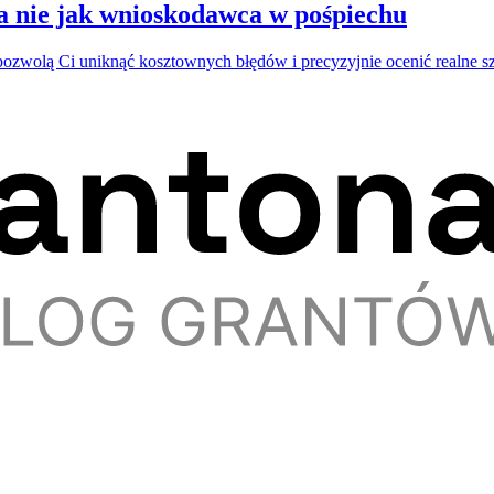
 a nie jak wnioskodawca w pośpiechu
 pozwolą Ci uniknąć kosztownych błędów i precyzyjnie ocenić realne s