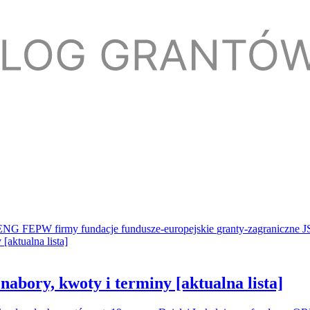
ENG
FEPW
firmy
fundacje
fundusze-europejskie
granty-zagraniczne
J
abory, kwoty i terminy [aktualna lista]