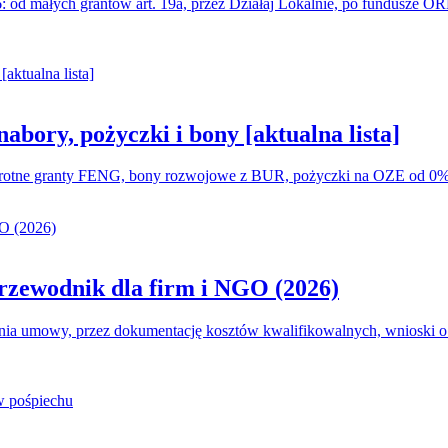
26: od małych grantów art. 19a, przez Działaj Lokalnie, po fundusze
abory, pożyczki i bony [aktualna lista]
zwrotne granty FENG, bony rozwojowe z BUR, pożyczki na OZE od 0% 
przewodnik dla firm i NGO (2026)
ania umowy, przez dokumentację kosztów kwalifikowalnych, wnioski o p