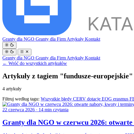
Granty dla NGO
Granty dla Firm
Artykuły
Kontakt
Granty dla NGO
Granty dla Firm
Artykuły
Kontakt
← Wróć do wszystkich artykułów
Artykuły z tagiem "fundusze-europejskie"
4 artykuły
Filtruj według tagu:
Wszystkie
błędy
CERV
dotacje
EOG
erasmus
F
22 czerwca 2026
·
14 min czytania
Granty dla NGO w czerwcu 2026: otwarte n