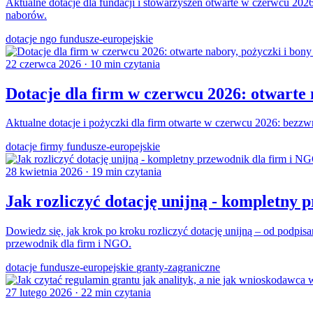
Aktualne dotacje dla fundacji i stowarzyszeń otwarte w czerwcu 20
naborów.
dotacje
ngo
fundusze-europejskie
22 czerwca 2026
·
10 min czytania
Dotacje dla firm w czerwcu 2026: otwarte n
Aktualne dotacje i pożyczki dla firm otwarte w czerwcu 2026: bez
dotacje
firmy
fundusze-europejskie
28 kwietnia 2026
·
19 min czytania
Jak rozliczyć dotację unijną - kompletny 
Dowiedz się, jak krok po kroku rozliczyć dotację unijną – od podpis
przewodnik dla firm i NGO.
dotacje
fundusze-europejskie
granty-zagraniczne
27 lutego 2026
·
22 min czytania