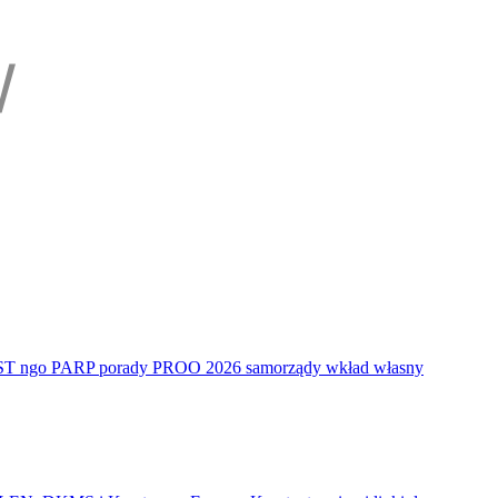
ST
ngo
PARP
porady
PROO 2026
samorządy
wkład własny