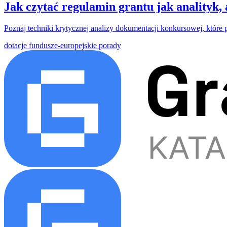
Jak czytać regulamin grantu jak analityk,
Poznaj techniki krytycznej analizy dokumentacji konkursowej, które
dotacje
fundusze-europejskie
porady