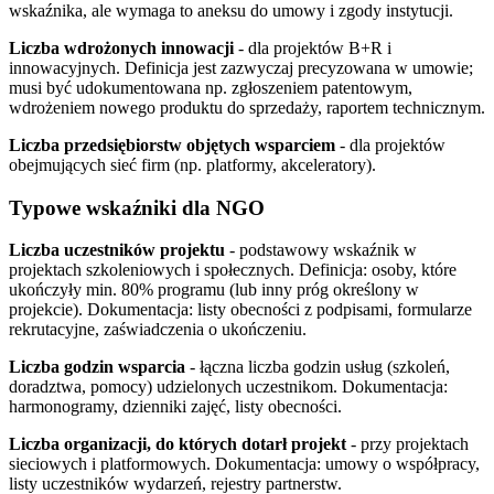
wskaźnika, ale wymaga to aneksu do umowy i zgody instytucji.
Liczba wdrożonych innowacji
- dla projektów B+R i
innowacyjnych. Definicja jest zazwyczaj precyzowana w umowie;
musi być udokumentowana np. zgłoszeniem patentowym,
wdrożeniem nowego produktu do sprzedaży, raportem technicznym.
Liczba przedsiębiorstw objętych wsparciem
- dla projektów
obejmujących sieć firm (np. platformy, akceleratory).
Typowe wskaźniki dla NGO
Liczba uczestników projektu
- podstawowy wskaźnik w
projektach szkoleniowych i społecznych. Definicja: osoby, które
ukończyły min. 80% programu (lub inny próg określony w
projekcie). Dokumentacja: listy obecności z podpisami, formularze
rekrutacyjne, zaświadczenia o ukończeniu.
Liczba godzin wsparcia
- łączna liczba godzin usług (szkoleń,
doradztwa, pomocy) udzielonych uczestnikom. Dokumentacja:
harmonogramy, dzienniki zajęć, listy obecności.
Liczba organizacji, do których dotarł projekt
- przy projektach
sieciowych i platformowych. Dokumentacja: umowy o współpracy,
listy uczestników wydarzeń, rejestry partnerstw.