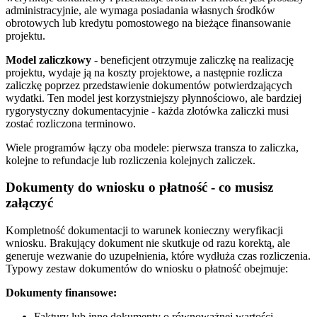
administracyjnie, ale wymaga posiadania własnych środków
obrotowych lub kredytu pomostowego na bieżące finansowanie
projektu.
Model zaliczkowy
- beneficjent otrzymuje zaliczkę na realizację
projektu, wydaje ją na koszty projektowe, a następnie rozlicza
zaliczkę poprzez przedstawienie dokumentów potwierdzających
wydatki. Ten model jest korzystniejszy płynnościowo, ale bardziej
rygorystyczny dokumentacyjnie - każda złotówka zaliczki musi
zostać rozliczona terminowo.
Wiele programów łączy oba modele: pierwsza transza to zaliczka,
kolejne to refundacje lub rozliczenia kolejnych zaliczek.
Dokumenty do wniosku o płatność - co musisz
załączyć
Kompletność dokumentacji to warunek konieczny weryfikacji
wniosku. Brakujący dokument nie skutkuje od razu korektą, ale
generuje wezwanie do uzupełnienia, które wydłuża czas rozliczenia.
Typowy zestaw dokumentów do wniosku o płatność obejmuje:
Dokumenty finansowe:
Faktury lub inne dokumenty o równoważnej wartości