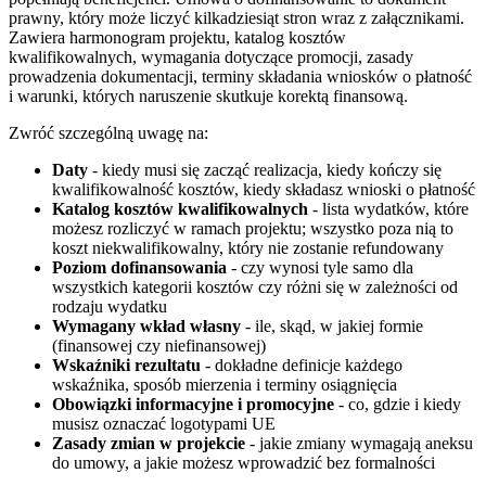
prawny, który może liczyć kilkadziesiąt stron wraz z załącznikami.
Zawiera harmonogram projektu, katalog kosztów
kwalifikowalnych, wymagania dotyczące promocji, zasady
prowadzenia dokumentacji, terminy składania wniosków o płatność
i warunki, których naruszenie skutkuje korektą finansową.
Zwróć szczególną uwagę na:
Daty
- kiedy musi się zacząć realizacja, kiedy kończy się
kwalifikowalność kosztów, kiedy składasz wnioski o płatność
Katalog kosztów kwalifikowalnych
- lista wydatków, które
możesz rozliczyć w ramach projektu; wszystko poza nią to
koszt niekwalifikowalny, który nie zostanie refundowany
Poziom dofinansowania
- czy wynosi tyle samo dla
wszystkich kategorii kosztów czy różni się w zależności od
rodzaju wydatku
Wymagany wkład własny
- ile, skąd, w jakiej formie
(finansowej czy niefinansowej)
Wskaźniki rezultatu
- dokładne definicje każdego
wskaźnika, sposób mierzenia i terminy osiągnięcia
Obowiązki informacyjne i promocyjne
- co, gdzie i kiedy
musisz oznaczać logotypami UE
Zasady zmian w projekcie
- jakie zmiany wymagają aneksu
do umowy, a jakie możesz wprowadzić bez formalności