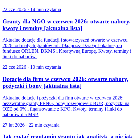
22 cze 2026
·
14 min czytania
Granty dla NGO w czerwcu 2026: otwarte nabory,
kwoty i terminy [aktualna lista]
Aktualne dotacje dla fundacji i stowarzyszeń otwarte w czerwcu
2026: od małych grantów art. 19a, przez Działaj Lokalnie, po
fundusze ORLEN, DKMS i Kreatywną Europę. Kwoty, terminy i
linki do naborów.
22 cze 2026
·
10 min czytania
Dotacje dla firm w czerwcu 2026: otwarte nabory,
pożyczki i bony [aktualna lista]
Aktualne dotacje i pożyczki dla firm otwarte w czerwcu 2026:
bezzwrotne granty FENG, bony rozwojowe z BUR, pożyczki na
OZE od 0% i finansowanie z KPO. Kwoty, terminy i linki do
naborów dla MŚP.
27 lut 2026
·
22 min czytania
Jak czytać regulamin grantu jak analityk, a nie jak