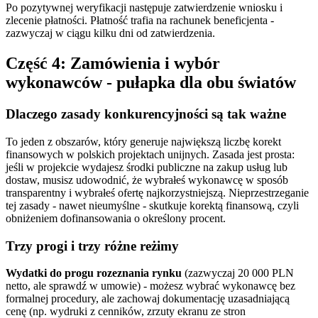
Po pozytywnej weryfikacji następuje zatwierdzenie wniosku i
zlecenie płatności. Płatność trafia na rachunek beneficjenta -
zazwyczaj w ciągu kilku dni od zatwierdzenia.
Część 4: Zamówienia i wybór
wykonawców - pułapka dla obu światów
Dlaczego zasady konkurencyjności są tak ważne
To jeden z obszarów, który generuje największą liczbę korekt
finansowych w polskich projektach unijnych. Zasada jest prosta:
jeśli w projekcie wydajesz środki publiczne na zakup usług lub
dostaw, musisz udowodnić, że wybrałeś wykonawcę w sposób
transparentny i wybrałeś ofertę najkorzystniejszą. Nieprzestrzeganie
tej zasady - nawet nieumyślne - skutkuje korektą finansową, czyli
obniżeniem dofinansowania o określony procent.
Trzy progi i trzy różne reżimy
Wydatki do progu rozeznania rynku
(zazwyczaj 20 000 PLN
netto, ale sprawdź w umowie) - możesz wybrać wykonawcę bez
formalnej procedury, ale zachowaj dokumentację uzasadniającą
cenę (np. wydruki z cenników, zrzuty ekranu ze stron