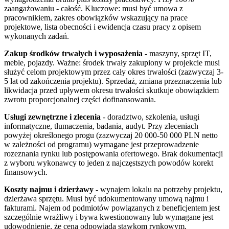
zaangażowaniu - całość. Kluczowe: musi być umowa z
pracownikiem, zakres obowiązków wskazujący na prace
projektowe, lista obecności i ewidencja czasu pracy z opisem
wykonanych zadań.
Zakup środków trwałych i wyposażenia
- maszyny, sprzęt IT,
meble, pojazdy. Ważne: środek trwały zakupiony w projekcie musi
służyć celom projektowym przez cały okres trwałości (zazwyczaj 3-
5 lat od zakończenia projektu). Sprzedaż, zmiana przeznaczenia lub
likwidacja przed upływem okresu trwałości skutkuje obowiązkiem
zwrotu proporcjonalnej części dofinansowania.
Usługi zewnętrzne i zlecenia
- doradztwo, szkolenia, usługi
informatyczne, tłumaczenia, badania, audyt. Przy zleceniach
powyżej określonego progu (zazwyczaj 20 000-50 000 PLN netto
w zależności od programu) wymagane jest przeprowadzenie
rozeznania rynku lub postępowania ofertowego. Brak dokumentacji
z wyboru wykonawcy to jeden z najczęstszych powodów korekt
finansowych.
Koszty najmu i dzierżawy
- wynajem lokalu na potrzeby projektu,
dzierżawa sprzętu. Musi być udokumentowany umową najmu i
fakturami. Najem od podmiotów powiązanych z beneficjentem jest
szczególnie wrażliwy i bywa kwestionowany lub wymagane jest
udowodnienie, że cena odpowiada stawkom rynkowym.