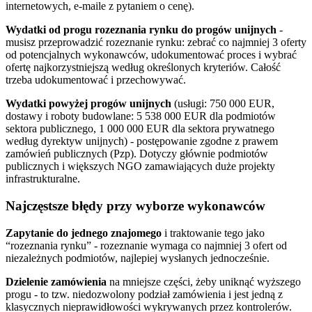
internetowych, e-maile z pytaniem o cenę).
Wydatki od progu rozeznania rynku do progów unijnych
-
musisz przeprowadzić rozeznanie rynku: zebrać co najmniej 3 oferty
od potencjalnych wykonawców, udokumentować proces i wybrać
ofertę najkorzystniejszą według określonych kryteriów. Całość
trzeba udokumentować i przechowywać.
Wydatki powyżej progów unijnych
(usługi: 750 000 EUR,
dostawy i roboty budowlane: 5 538 000 EUR dla podmiotów
sektora publicznego, 1 000 000 EUR dla sektora prywatnego
według dyrektyw unijnych) - postępowanie zgodne z prawem
zamówień publicznych (Pzp). Dotyczy głównie podmiotów
publicznych i większych NGO zamawiających duże projekty
infrastrukturalne.
Najczęstsze błędy przy wyborze wykonawców
Zapytanie do jednego znajomego
i traktowanie tego jako
“rozeznania rynku” - rozeznanie wymaga co najmniej 3 ofert od
niezależnych podmiotów, najlepiej wysłanych jednocześnie.
Dzielenie zamówienia
na mniejsze części, żeby uniknąć wyższego
progu - to tzw. niedozwolony podział zamówienia i jest jedną z
klasycznych nieprawidłowości wykrywanych przez kontrolerów.