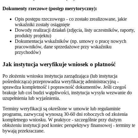
Dokumenty rzeczowe (postęp merytoryczny):
Opis postępu rzeczowego - co zostało zrealizowane, jakie
wskaźniki zostały osiągnięte
Dowody realizacji działań (zdjęcia, listy uczestników, raporty,
produkty projektu)
Dokumentacja wskaźników (np. umowy o pracę nowych
pracowników, dane sprzedażowe przy wskaźniku
przychodów)
Jak instytucja weryfikuje wniosek o płatność
Po złożeniu wniosku instytucja zarządzająca (lub instytucja
pośrednicząca) przeprowadza weryfikację administracyjną -
sprawdza kompletność i poprawność dokumentów. Jeśli czegoś
brakuje lub coś budzi wątpliwości, instytucja wysyła wezwanie do
uzupełnienia lub wyjaśnienia.
Terminy weryfikacji są określone w umowie lub regulaminie
programu, zazwyczaj wynoszą 30-60 dni roboczych od złożenia
kompletnego wniosku. W praktyce - szczególnie przy dużym
obłożeniu instytucji pod koniec perspektywy finansowej - terminy te
bywają przekraczane.