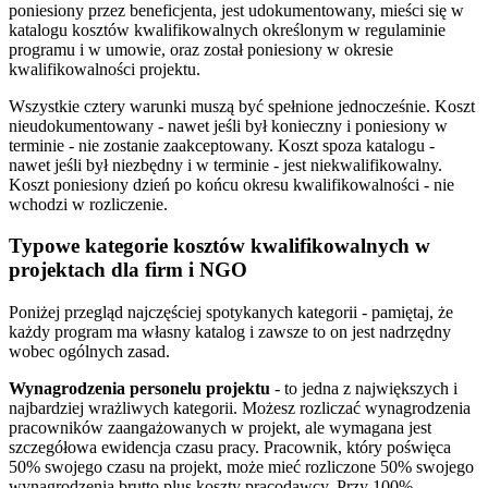
poniesiony przez beneficjenta, jest udokumentowany, mieści się w
katalogu kosztów kwalifikowalnych określonym w regulaminie
programu i w umowie, oraz został poniesiony w okresie
kwalifikowalności projektu.
Wszystkie cztery warunki muszą być spełnione jednocześnie. Koszt
nieudokumentowany - nawet jeśli był konieczny i poniesiony w
terminie - nie zostanie zaakceptowany. Koszt spoza katalogu -
nawet jeśli był niezbędny i w terminie - jest niekwalifikowalny.
Koszt poniesiony dzień po końcu okresu kwalifikowalności - nie
wchodzi w rozliczenie.
Typowe kategorie kosztów kwalifikowalnych w
projektach dla firm i NGO
Poniżej przegląd najczęściej spotykanych kategorii - pamiętaj, że
każdy program ma własny katalog i zawsze to on jest nadrzędny
wobec ogólnych zasad.
Wynagrodzenia personelu projektu
- to jedna z największych i
najbardziej wrażliwych kategorii. Możesz rozliczać wynagrodzenia
pracowników zaangażowanych w projekt, ale wymagana jest
szczegółowa ewidencja czasu pracy. Pracownik, który poświęca
50% swojego czasu na projekt, może mieć rozliczone 50% swojego
wynagrodzenia brutto plus koszty pracodawcy. Przy 100%