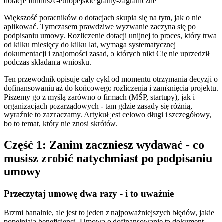
dotacje
fundusze-europejskie
granty-zagraniczne
Większość poradników o dotacjach skupia się na tym, jak o nie
aplikować. Tymczasem prawdziwe wyzwanie zaczyna się po
podpisaniu umowy. Rozliczenie dotacji unijnej to proces, który trwa
od kilku miesięcy do kilku lat, wymaga systematycznej
dokumentacji i znajomości zasad, o których nikt Cię nie uprzedził
podczas składania wniosku.
Ten przewodnik opisuje cały cykl od momentu otrzymania decyzji o
dofinansowaniu aż do końcowego rozliczenia i zamknięcia projektu.
Piszemy go z myślą zarówno o firmach (MŚP, startupy), jak i
organizacjach pozarządowych - tam gdzie zasady się różnią,
wyraźnie to zaznaczamy. Artykuł jest celowo długi i szczegółowy,
bo to temat, który nie znosi skrótów.
Część 1: Zanim zaczniesz wydawać - co
musisz zrobić natychmiast po podpisaniu
umowy
Przeczytaj umowę dwa razy - i to uważnie
Brzmi banalnie, ale jest to jeden z najpoważniejszych błędów, jakie
popełniają beneficjenci. Umowa o dofinansowanie to dokument