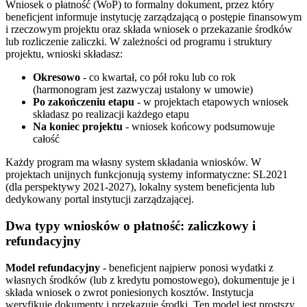
Wniosek o płatność (WoP) to formalny dokument, przez który
beneficjent informuje instytucję zarządzającą o postępie finansowym
i rzeczowym projektu oraz składa wniosek o przekazanie środków
lub rozliczenie zaliczki. W zależności od programu i struktury
projektu, wnioski składasz:
Okresowo
- co kwartał, co pół roku lub co rok
(harmonogram jest zazwyczaj ustalony w umowie)
Po zakończeniu etapu
- w projektach etapowych wniosek
składasz po realizacji każdego etapu
Na koniec projektu
- wniosek końcowy podsumowuje
całość
Każdy program ma własny system składania wniosków. W
projektach unijnych funkcjonują systemy informatyczne: SL2021
(dla perspektywy 2021-2027), lokalny system beneficjenta lub
dedykowany portal instytucji zarządzającej.
Dwa typy wniosków o płatność: zaliczkowy i
refundacyjny
Model refundacyjny
- beneficjent najpierw ponosi wydatki z
własnych środków (lub z kredytu pomostowego), dokumentuje je i
składa wniosek o zwrot poniesionych kosztów. Instytucja
weryfikuje dokumenty i przekazuje środki. Ten model jest prostszy