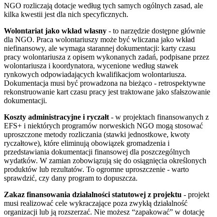
NGO rozliczają dotacje według tych samych ogólnych zasad, ale
kilka kwestii jest dla nich specyficznych.
Wolontariat jako wkład własny
- to narzędzie dostępne głównie
dla NGO. Praca wolontariuszy może być wliczana jako wkład
niefinansowy, ale wymaga starannej dokumentacji: karty czasu
pracy wolontariusza z opisem wykonanych zadań, podpisane przez
wolontariusza i koordynatora, wycenione według stawek
rynkowych odpowiadających kwalifikacjom wolontariusza.
Dokumentacja musi być prowadzona na bieżąco - retrospektywne
rekonstruowanie kart czasu pracy jest traktowane jako sfałszowanie
dokumentacji.
Koszty administracyjne i ryczałt
- w projektach finansowanych z
EFS+ i niektórych programów norweskich NGO mogą stosować
uproszczone metody rozliczania (stawki jednostkowe, kwoty
ryczałtowe), które eliminują obowiązek gromadzenia i
przedstawiania dokumentacji finansowej dla poszczególnych
wydatków. W zamian zobowiązują się do osiągnięcia określonych
produktów lub rezultatów. To ogromne uproszczenie - warto
sprawdzić, czy dany program to dopuszcza.
Zakaz finansowania działalności statutowej z projektu
- projekt
musi realizować cele wykraczające poza zwykłą działalność
organizacji lub ją rozszerzać. Nie możesz “zapakować” w dotację