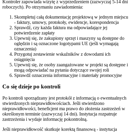
Kontroler zapowiada wizytę z wyprzedzeniem (zazwyczaj 5-14 dni
roboczych). Po otrzymaniu zawiadomienia:
Skompletuj całą dokumentację projektową w jednym miejscu
- faktury, umowy, protokoły, ewidencje, korespondencja
Sprawdź, czy każda faktura ma odpowiadające jej
potwierdzenie zapłaty
Upewnij się, że zakupiony sprzęt i maszyny są dostępne do
oględzin i są oznaczone logotypami UE (jeśli wymagają
oznaczenia)
Przygotuj zestawienie wskaźników z dowodami ich
osiągnięcia
Upewnij się, że osoby zaangażowane w projekt są dostępne i
mogą odpowiadać na pytania dotyczące swojej roli
Sprawdź oznaczenia informacyjne i materiały promocyjne
Co się dzieje po kontroli
Po kontroli sporządzany jest protokół z informacją o ewentualnych
stwierdzonych nieprawidłowościach. Jeśli stwierdzono
nieprawidłowości, beneficjent ma prawo do złożenia zastrzeżeń w
określonym terminie (zazwyczaj 14 dni). Instytucja rozpatruje
zastrzeżenia i wydaje informację pokontrolną.
Jeśli nieprawidłowość skutkuje korektą finansową - instytucja