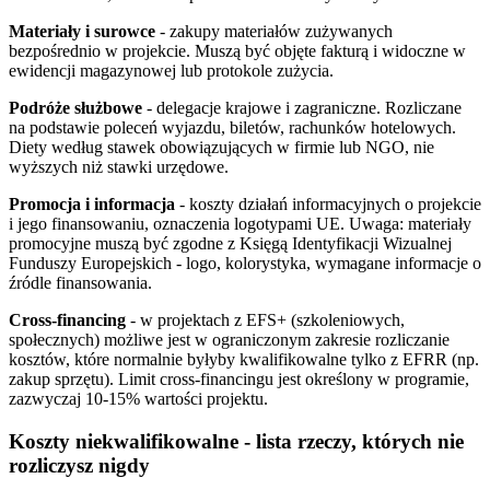
Materiały i surowce
- zakupy materiałów zużywanych
bezpośrednio w projekcie. Muszą być objęte fakturą i widoczne w
ewidencji magazynowej lub protokole zużycia.
Podróże służbowe
- delegacje krajowe i zagraniczne. Rozliczane
na podstawie poleceń wyjazdu, biletów, rachunków hotelowych.
Diety według stawek obowiązujących w firmie lub NGO, nie
wyższych niż stawki urzędowe.
Promocja i informacja
- koszty działań informacyjnych o projekcie
i jego finansowaniu, oznaczenia logotypami UE. Uwaga: materiały
promocyjne muszą być zgodne z Księgą Identyfikacji Wizualnej
Funduszy Europejskich - logo, kolorystyka, wymagane informacje o
źródle finansowania.
Cross-financing
- w projektach z EFS+ (szkoleniowych,
społecznych) możliwe jest w ograniczonym zakresie rozliczanie
kosztów, które normalnie byłyby kwalifikowalne tylko z EFRR (np.
zakup sprzętu). Limit cross-financingu jest określony w programie,
zazwyczaj 10-15% wartości projektu.
Koszty niekwalifikowalne - lista rzeczy, których nie
rozliczysz nigdy