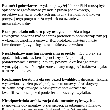
Płatności gotówkowe
- wydatki powyżej 15 000 PLN muszą być
opłacone bezgotówkowo (zasada z prawa podatkowego,
respektowana też w projektach unijnych). Płatność gotówkowa
powyżej tego progu naraża wydatek na uznanie za
niekwalifikowalny.
Brak protokołu odbioru przy usługach
- każda usługa
zewnętrzna powinna być odebrana protokołem potwierdzającym jej
wykonanie zgodnie z umową. Bez protokołu instytucja może
kwestionować, czy usługa została faktycznie wykonana.
Nieaktualizowanie harmonogramu projektu
- gdy projekt się
opóźnia lub zmienia, beneficjenci często “zapominają”
poinformować instytucję. Zmiany powyżej określonego progu
wymagają aneksu. Niezgłoszone zmiany mogą być traktowane jako
naruszenie umowy.
Rozliczanie kosztów z okresu przed kwalifikowalnością
- faktura
wystawiona tydzień przed podpisaniem umowy, choć dotyczy
działania projektowego. Rozwiązanie: sprawdzać datę
kwalifikowalności przed poniesieniem każdego wydatku.
Nieodpowiednia archiwizacja dokumentów cyfrowych
-
skanowanie dokumentów o złej jakości, zagubienie oryginałów.
Rozwiązanie: skany w wysokiej rozdzielczości, oryginały w