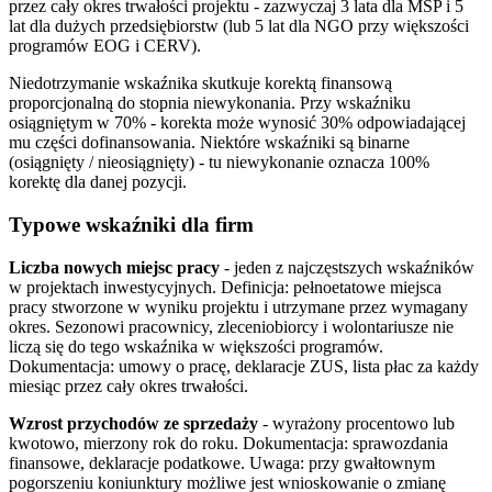
przez cały okres trwałości projektu - zazwyczaj 3 lata dla MŚP i 5
lat dla dużych przedsiębiorstw (lub 5 lat dla NGO przy większości
programów EOG i CERV).
Niedotrzymanie wskaźnika skutkuje korektą finansową
proporcjonalną do stopnia niewykonania. Przy wskaźniku
osiągniętym w 70% - korekta może wynosić 30% odpowiadającej
mu części dofinansowania. Niektóre wskaźniki są binarne
(osiągnięty / nieosiągnięty) - tu niewykonanie oznacza 100%
korektę dla danej pozycji.
Typowe wskaźniki dla firm
Liczba nowych miejsc pracy
- jeden z najczęstszych wskaźników
w projektach inwestycyjnych. Definicja: pełnoetatowe miejsca
pracy stworzone w wyniku projektu i utrzymane przez wymagany
okres. Sezonowi pracownicy, zleceniobiorcy i wolontariusze nie
liczą się do tego wskaźnika w większości programów.
Dokumentacja: umowy o pracę, deklaracje ZUS, lista płac za każdy
miesiąc przez cały okres trwałości.
Wzrost przychodów ze sprzedaży
- wyrażony procentowo lub
kwotowo, mierzony rok do roku. Dokumentacja: sprawozdania
finansowe, deklaracje podatkowe. Uwaga: przy gwałtownym
pogorszeniu koniunktury możliwe jest wnioskowanie o zmianę