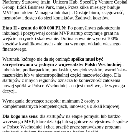
Platformy Startowej (m.in. Unicorn Hub, SpeedUp Venture Capital
Group, Łódź Business Park, inne). Przez kilka miesięcy buduje
MVP pod okiem Managera Inkubacji. Dostaje biuro, księgowość,
mentorów i dostęp do sieci kontaktów. Żadnych kosztów.
Etap II - grant do 600 000 PLN:
Po pomyślnym zakończeniu
inkubacji i pozytywnej ocenie MVP startup otrzymuje grant na
wejście na rynek i skalowanie. Dofinansowanie wynosi 100%
kosztów kwalifikowalnych - nie ma wymogu wkładu własnego
finansowego.
Warunek, którego nie da się ominąć:
spółka musi być
zarejestrowana w jednym z województw Polski Wschodniej
-
lubelskim, podkarpackim, podlaskim, świętokrzyskim, warmińsko-
mazurskim lub w niemetropolitalnej części mazowieckiego. Dla
startupów z innych regionów oznacza to konieczność założenia
nowej spółki w Polsce Wschodniej - co jest możliwe, ale wymaga
decyzji.
Wymagania dotyczące zespołu: minimum 2 osoby o
komplementarnych kompetencjach, innowacja o skali krajowej.
Dla kogo ma sens:
dla startupów na etapie pomysłu lub bardzo
wczesnego MVP, które działają lub są gotowe zarejestrować spółkę
w Polsce Wschodniej i chcą przejść przez sprawdzony program