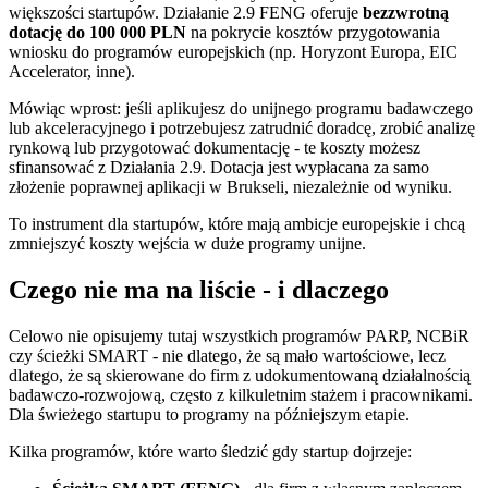
większości startupów. Działanie 2.9 FENG oferuje
bezzwrotną
dotację do 100 000 PLN
na pokrycie kosztów przygotowania
wniosku do programów europejskich (np. Horyzont Europa, EIC
Accelerator, inne).
Mówiąc wprost: jeśli aplikujesz do unijnego programu badawczego
lub akceleracyjnego i potrzebujesz zatrudnić doradcę, zrobić analizę
rynkową lub przygotować dokumentację - te koszty możesz
sfinansować z Działania 2.9. Dotacja jest wypłacana za samo
złożenie poprawnej aplikacji w Brukseli, niezależnie od wyniku.
To instrument dla startupów, które mają ambicje europejskie i chcą
zmniejszyć koszty wejścia w duże programy unijne.
Czego nie ma na liście - i dlaczego
Celowo nie opisujemy tutaj wszystkich programów PARP, NCBiR
czy ścieżki SMART - nie dlatego, że są mało wartościowe, lecz
dlatego, że są skierowane do firm z udokumentowaną działalnością
badawczo-rozwojową, często z kilkuletnim stażem i pracownikami.
Dla świeżego startupu to programy na późniejszym etapie.
Kilka programów, które warto śledzić gdy startup dojrzeje: