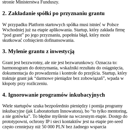
stronie Ministerstwa Funduszy.
2. Zakładanie spółki po przyznaniu grantu
W przypadku Platform startowych spółka musi istnieć w Polsce
Wschodniej już na etapie aplikowania. Startup, który zakłada firmę
“pod grant” po jego przyznaniu, popełnia błąd, który może
skutkować cofnięciem dofinansowania.
3. Mylenie grantu z inwestycją
Grant jest bezzwrotny, ale nie jest bezwarunkowy. Oznacza to:
harmonogram do dotrzymania, wskaźniki rezultatu do osiągnięcia,
dokumentacja do prowadzenia i kontrole do przejścia. Startup, który
traktuje grant jak “darmowe pieniądze bez zobowiązań”, wpada w
kłopoty przy rozliczeniu.
4. Ignorowanie programów inkubacyjnych
Wiele startupów szuka bezpośrednio pieniędzy i pomija programy
inkubacyjne (jak Laboratorium Innowatora), bo “to tylko mentoring,
a nie gotówka”. To błędne myślenie na wczesnym etapie. Dostęp do
prototypowni, ochrony IP i sieci kontaktów jest na etapie pre-seed
często cenniejszy niż 50 000 PLN bez żadnego wsparcia