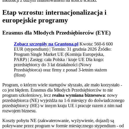
inkubacji z dużym finansowaniem na końcu ścieżki.
Etap wzrostu: internacjonalizacja i
europejskie programy
Erasmus dla Młodych Przedsiębiorców (EYE)
Zobacz szczegóły na Grantona.pl
Kwota: 560-6 600
EUR (stypendium) | Termin: 31 grudnia 2026 Źródło:
Program Single Market UE (Komisja Europejska,
PARP) | Zasięg: cała Polska / kraje UE Dla kogo:
przedsiębiorcy do 3 lat działalności (Nowy
Przedsiębiorca) oraz firmy z ponad 3-letnim stażem
(Host)
Program, o którym wiele startupów słyszało, ale mało korzystało -
co jest błędem. Erasmus dla Młodych Przedsiębiorców to nie
program szkoleniowy, lecz
realna wymiana biznesowa
: nowy
przedsiębiorca (NE) wyjeżdża na 1-6 miesięcy do doświadczonego
przedsiębiorcy (HE) w innym kraju UE i pracuje razem z nim nad
rozwojem biznesu.
Koszty pobytu NE (zakwaterowanie, wyżywienie, dojazd) są
pokrywane przez program w formie miesięcznego stypendium - od