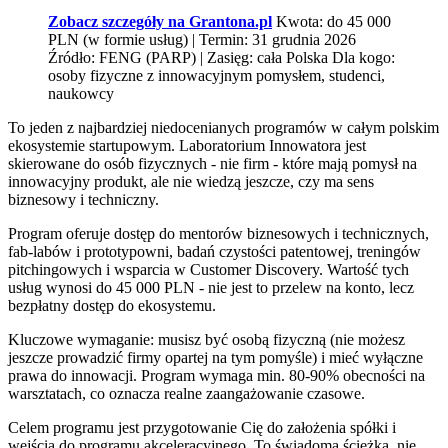
Zobacz szczegóły na Grantona.pl
Kwota: do 45 000
PLN (w formie usług) | Termin: 31 grudnia 2026
Źródło: FENG (PARP) | Zasięg: cała Polska Dla kogo:
osoby fizyczne z innowacyjnym pomysłem, studenci,
naukowcy
To jeden z najbardziej niedocenianych programów w całym polskim
ekosystemie startupowym. Laboratorium Innowatora jest
skierowane do osób fizycznych - nie firm - które mają pomysł na
innowacyjny produkt, ale nie wiedzą jeszcze, czy ma sens
biznesowy i techniczny.
Program oferuje dostęp do mentorów biznesowych i technicznych,
fab-labów i prototypowni, badań czystości patentowej, treningów
pitchingowych i wsparcia w Customer Discovery. Wartość tych
usług wynosi do 45 000 PLN - nie jest to przelew na konto, lecz
bezpłatny dostęp do ekosystemu.
Kluczowe wymaganie: musisz być osobą fizyczną (nie możesz
jeszcze prowadzić firmy opartej na tym pomyśle) i mieć wyłączne
prawa do innowacji. Program wymaga min. 80-90% obecności na
warsztatach, co oznacza realne zaangażowanie czasowe.
Celem programu jest przygotowanie Cię do założenia spółki i
wejścia do programu akceleracyjnego. To świadoma ścieżka, nie