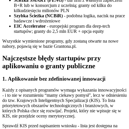
Ścieżka SMART (FENG)
- dla firm z własnym zapleczem
B+R lub w konsorcjum z uczelnią; granty od kilku do
kilkudziesięciu milionów PLN
Szybka Ścieżka (NCBiR)
- podobna logika, nacisk na prace
badawcze i wdrożeniowe
EIC Accelerator
- europejski program dla deep-tech
startupów; granty do 2,5 mln EUR + opcja equity
Wszystkie wymienione programy, gdy zostaną otwarte na nowe
nabory, pojawią się w bazie Grantona.pl.
Najczęstsze błędy startupów przy
aplikowaniu o granty publiczne
1. Aplikowanie bez zdefiniowanej innowacji
Każdy z opisanych programów wymaga wykazania innowacyjności
- i to nie w rozumieniu “mamy ciekawy pomysł”, lecz w odniesieniu
do tzw. Krajowych Inteligentnych Specjalizacji (KIS). To lista
priorytetowych obszarów technologicznych i branżowych, w
których Polska chce się rozwijać. Projekt, który nie wpisuje się w
KIS, nie przejdzie oceny merytorycznej.
Sprawdź KIS przed napisaniem wniosku - lista jest dostępna na