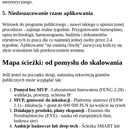
merytorycznego.
5. Niedoszacowanie czasu aplikowania
Wniosek do programu publicznego - nawet takiego o uproszczonej
procedurze - zajmuje realne tygodnie. Przygotowanie biznesplanu,
opisu technologii, harmonogramu, budżetu i dokumentów
rejestrowych to praca dla co najmniej jednej osoby przez 2-4
tygodnie. Aplikowanie “na ostatnią chwilę” zazwyczaj kończy się
złym wnioskiem lub przekroczeniem terminu.
Mapa ścieżki: od pomysłu do skalowania
Jeśli jesteś na początku drogi, naturalną sekwencją grantów
publicznych może wyglądać tak:
Pomysł bez MVP
- Laboratorium Innowatora (FENG 2.28) -
walidacja, prototyp, ochrona IP
MVP, gotowość do inkubacji
- Platformy startowe (FEPW
1.1) - inkubacja + grant do 600 000 PLN na wejście na rynek
Działający produkt, plany ekspansji
- Erasmus dla
Przedsiębiorców (EYE) - nauka od europejskich firm,
budowa sieci
Ambicje badawcze lub deep-tech
- Ścieżka SMART lub