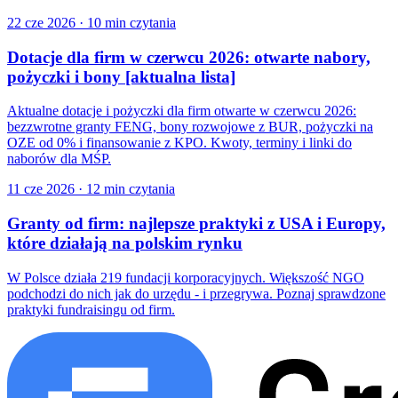
22 cze 2026
·
10 min czytania
Dotacje dla firm w czerwcu 2026: otwarte nabory,
pożyczki i bony [aktualna lista]
Aktualne dotacje i pożyczki dla firm otwarte w czerwcu 2026:
bezzwrotne granty FENG, bony rozwojowe z BUR, pożyczki na
OZE od 0% i finansowanie z KPO. Kwoty, terminy i linki do
naborów dla MŚP.
11 cze 2026
·
12 min czytania
Granty od firm: najlepsze praktyki z USA i Europy,
które działają na polskim rynku
W Polsce działa 219 fundacji korporacyjnych. Większość NGO
podchodzi do nich jak do urzędu - i przegrywa. Poznaj sprawdzone
praktyki fundraisingu od firm.