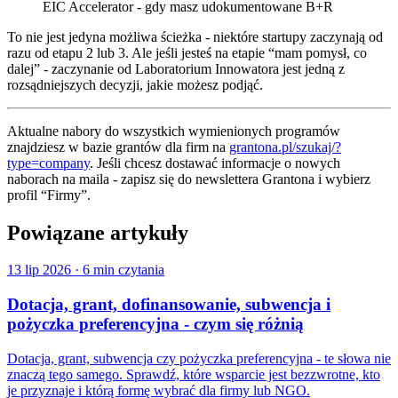
EIC Accelerator - gdy masz udokumentowane B+R
To nie jest jedyna możliwa ścieżka - niektóre startupy zaczynają od
razu od etapu 2 lub 3. Ale jeśli jesteś na etapie “mam pomysł, co
dalej” - zaczynanie od Laboratorium Innowatora jest jedną z
rozsądniejszych decyzji, jakie możesz podjąć.
Aktualne nabory do wszystkich wymienionych programów
znajdziesz w bazie grantów dla firm na
grantona.pl/szukaj/?
type=company
. Jeśli chcesz dostawać informacje o nowych
naborach na maila - zapisz się do newslettera Grantona i wybierz
profil “Firmy”.
Powiązane artykuły
13 lip 2026
·
6 min czytania
Dotacja, grant, dofinansowanie, subwencja i
pożyczka preferencyjna - czym się różnią
Dotacja, grant, subwencja czy pożyczka preferencyjna - te słowa nie
znaczą tego samego. Sprawdź, które wsparcie jest bezzwrotne, kto
je przyznaje i którą formę wybrać dla firmy lub NGO.