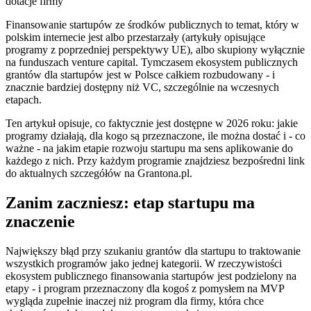
dotacje
firmy
Finansowanie startupów ze środków publicznych to temat, który w
polskim internecie jest albo przestarzały (artykuły opisujące
programy z poprzedniej perspektywy UE), albo skupiony wyłącznie
na funduszach venture capital. Tymczasem ekosystem publicznych
grantów dla startupów jest w Polsce całkiem rozbudowany - i
znacznie bardziej dostępny niż VC, szczególnie na wczesnych
etapach.
Ten artykuł opisuje, co faktycznie jest dostępne w 2026 roku: jakie
programy działają, dla kogo są przeznaczone, ile można dostać i - co
ważne - na jakim etapie rozwoju startupu ma sens aplikowanie do
każdego z nich. Przy każdym programie znajdziesz bezpośredni link
do aktualnych szczegółów na Grantona.pl.
Zanim zaczniesz: etap startupu ma
znaczenie
Największy błąd przy szukaniu grantów dla startupu to traktowanie
wszystkich programów jako jednej kategorii. W rzeczywistości
ekosystem publicznego finansowania startupów jest podzielony na
etapy - i program przeznaczony dla kogoś z pomysłem na MVP
wygląda zupełnie inaczej niż program dla firmy, która chce