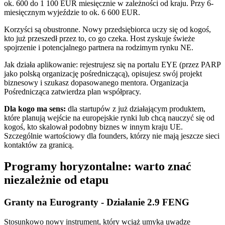
ok. 600 do 1 100 EUR miesięcznie w zależności od kraju. Przy 6-
miesięcznym wyjeździe to ok. 6 600 EUR.
Korzyści są obustronne. Nowy przedsiębiorca uczy się od kogoś,
kto już przeszedł przez to, co go czeka. Host zyskuje świeże
spojrzenie i potencjalnego partnera na rodzimym rynku NE.
Jak działa aplikowanie: rejestrujesz się na portalu EYE (przez PARP
jako polską organizację pośredniczącą), opisujesz swój projekt
biznesowy i szukasz dopasowanego mentora. Organizacja
Pośrednicząca zatwierdza plan współpracy.
Dla kogo ma sens:
dla startupów z już działającym produktem,
które planują wejście na europejskie rynki lub chcą nauczyć się od
kogoś, kto skalował podobny biznes w innym kraju UE.
Szczególnie wartościowy dla founders, którzy nie mają jeszcze sieci
kontaktów za granicą.
Programy horyzontalne: warto znać
niezależnie od etapu
Granty na Eurogranty - Działanie 2.9 FENG
Stosunkowo nowy instrument, który wciąż umyka uwadze