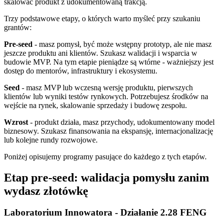
skalować produkt z udokumentowaną trakcją.
Trzy podstawowe etapy, o których warto myśleć przy szukaniu
grantów:
Pre-seed
- masz pomysł, być może wstępny prototyp, ale nie masz
jeszcze produktu ani klientów. Szukasz walidacji i wsparcia w
budowie MVP. Na tym etapie pieniądze są wtórne - ważniejszy jest
dostęp do mentorów, infrastruktury i ekosystemu.
Seed
- masz MVP lub wczesną wersję produktu, pierwszych
klientów lub wyniki testów rynkowych. Potrzebujesz środków na
wejście na rynek, skalowanie sprzedaży i budowę zespołu.
Wzrost
- produkt działa, masz przychody, udokumentowany model
biznesowy. Szukasz finansowania na ekspansję, internacjonalizację
lub kolejne rundy rozwojowe.
Poniżej opisujemy programy pasujące do każdego z tych etapów.
Etap pre-seed: walidacja pomysłu zanim
wydasz złotówkę
Laboratorium Innowatora - Działanie 2.28 FENG