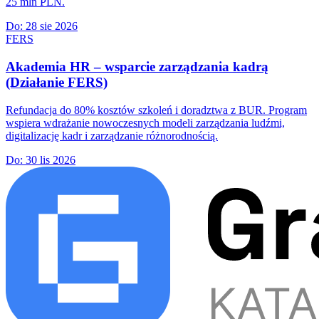
25 mln PLN.
Do:
28 sie 2026
FERS
Akademia HR – wsparcie zarządzania kadrą
(Działanie FERS)
Refundacja do 80% kosztów szkoleń i doradztwa z BUR. Program
wspiera wdrażanie nowoczesnych modeli zarządzania ludźmi,
digitalizację kadr i zarządzanie różnorodnością.
Do:
30 lis 2026