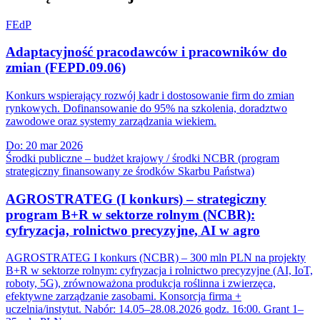
FEdP
Adaptacyjność pracodawców i pracowników do
zmian (FEPD.09.06)
Konkurs wspierający rozwój kadr i dostosowanie firm do zmian
rynkowych. Dofinansowanie do 95% na szkolenia, doradztwo
zawodowe oraz systemy zarządzania wiekiem.
Do:
20 mar 2026
Środki publiczne – budżet krajowy / środki NCBR (program
strategiczny finansowany ze środków Skarbu Państwa)
AGROSTRATEG (I konkurs) – strategiczny
program B+R w sektorze rolnym (NCBR):
cyfryzacja, rolnictwo precyzyjne, AI w agro
AGROSTRATEG I konkurs (NCBR) – 300 mln PLN na projekty
B+R w sektorze rolnym: cyfryzacja i rolnictwo precyzyjne (AI, IoT,
roboty, 5G), zrównoważona produkcja roślinna i zwierzęca,
efektywne zarządzanie zasobami. Konsorcja firma +
uczelnia/instytut. Nabór: 14.05–28.08.2026 godz. 16:00. Grant 1–