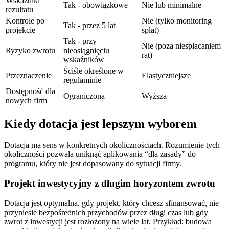
Wskaźniki
Tak - obowiązkowe
Nie lub minimalne
rezultatu
Kontrole po
Nie (tylko monitoring
Tak - przez 5 lat
projekcie
spłat)
Tak - przy
Nie (poza niespłacaniem
Ryzyko zwrotu
nieosiągnięciu
rat)
wskaźników
Ściśle określone w
Przeznaczenie
Elastyczniejsze
regulaminie
Dostępność dla
Ograniczona
Wyższa
nowych firm
Kiedy dotacja jest lepszym wyborem
Dotacja ma sens w konkretnych okolicznościach. Rozumienie tych
okoliczności pozwala uniknąć aplikowania “dla zasady” do
programu, który nie jest dopasowany do sytuacji firmy.
Projekt inwestycyjny z długim horyzontem zwrotu
Dotacja jest optymalna, gdy projekt, który chcesz sfinansować, nie
przyniesie bezpośrednich przychodów przez długi czas lub gdy
zwrot z inwestycji jest rozłożony na wiele lat. Przykład: budowa