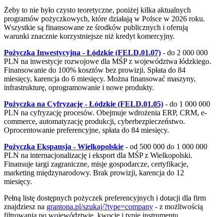
Żeby to nie było czysto teoretyczne, poniżej kilka aktualnych
programów pożyczkowych, które działają w Polsce w 2026 roku.
Wszystkie są finansowane ze środków publicznych i oferują
warunki znacznie korzystniejsze niż kredyt komercyjny.
Pożyczka Inwestycyjna - Łódzkie (FELD.01.07)
- do 2 000 000
PLN na inwestycje rozwojowe dla MŚP z województwa łódzkiego.
Finansowanie do 100% kosztów bez prowizji. Spłata do 84
miesięcy, karencja do 6 miesięcy. Można finansować maszyny,
infrastrukturę, oprogramowanie i nowe produkty.
Pożyczka na Cyfryzację - Łódzkie (FELD.01.05)
- do 1 000 000
PLN na cyfryzację procesów. Obejmuje wdrożenia ERP, CRM, e-
commerce, automatyzację produkcji, cyberbezpieczeństwo.
Oprocentowanie preferencyjne, spłata do 84 miesięcy.
Pożyczka Ekspansja - Wielkopolskie
- od 500 000 do 1 000 000
PLN na internacjonalizację i eksport dla MŚP z Wielkopolski.
Finansuje targi zagraniczne, misje gospodarcze, certyfikacje,
marketing międzynarodowy. Brak prowizji, karencja do 12
miesięcy.
Pełną listę dostępnych pożyczek preferencyjnych i dotacji dla firm
znajdziesz na
grantona.pl/szukaj/?type=company
- z możliwością
filtrowania po województwie, kwocie i typie instrumentu.