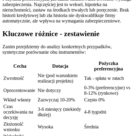
zabezpieczenia. Najczęściej jest to weksel, hipoteka na
nieruchomości, zastaw na środkach trwałych lub poręczenie. Brak
historii kredytowej lub zła historia nie dyskwalifikuje firmy
automatycznie, ale wpływa na wymagania zabezpieczeniowe.
Kluczowe różnice - zestawienie
Zanim przejdziemy do analizy konkretnych przypadków,
syntetyczne porównanie obu instrumentów:
Pożyczka
Cecha
Dotacja
preferencyjna
Nie (pod warunkiem
Zwrotność
Tak - spłata w ratach
realizacji projektu)
0-3% (preferencyjne) vs
Oprocentowanie
Nie dotyczy
8-12% (rynkowe)
Wkład własny
Zazwyczaj 10-20%
Często 0%
Czas
3-6 miesięcy (niekiedy
oczekiwania na
4-8 tygodni
dłużej)
decyzję
Złożoność
Wysoka
Średnia
wniosku