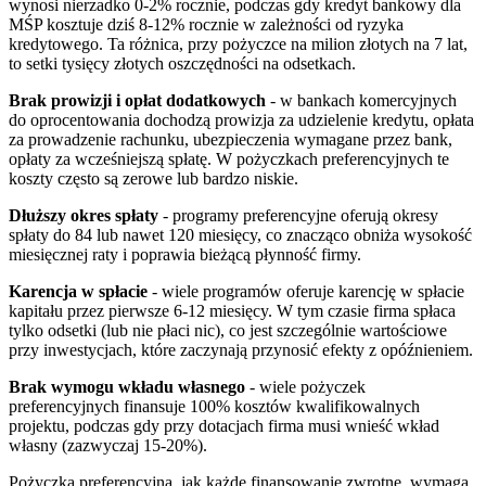
wynosi nierzadko 0-2% rocznie, podczas gdy kredyt bankowy dla
MŚP kosztuje dziś 8-12% rocznie w zależności od ryzyka
kredytowego. Ta różnica, przy pożyczce na milion złotych na 7 lat,
to setki tysięcy złotych oszczędności na odsetkach.
Brak prowizji i opłat dodatkowych
- w bankach komercyjnych
do oprocentowania dochodzą prowizja za udzielenie kredytu, opłata
za prowadzenie rachunku, ubezpieczenia wymagane przez bank,
opłaty za wcześniejszą spłatę. W pożyczkach preferencyjnych te
koszty często są zerowe lub bardzo niskie.
Dłuższy okres spłaty
- programy preferencyjne oferują okresy
spłaty do 84 lub nawet 120 miesięcy, co znacząco obniża wysokość
miesięcznej raty i poprawia bieżącą płynność firmy.
Karencja w spłacie
- wiele programów oferuje karencję w spłacie
kapitału przez pierwsze 6-12 miesięcy. W tym czasie firma spłaca
tylko odsetki (lub nie płaci nic), co jest szczególnie wartościowe
przy inwestycjach, które zaczynają przynosić efekty z opóźnieniem.
Brak wymogu wkładu własnego
- wiele pożyczek
preferencyjnych finansuje 100% kosztów kwalifikowalnych
projektu, podczas gdy przy dotacjach firma musi wnieść wkład
własny (zazwyczaj 15-20%).
Pożyczka preferencyjna, jak każde finansowanie zwrotne, wymaga