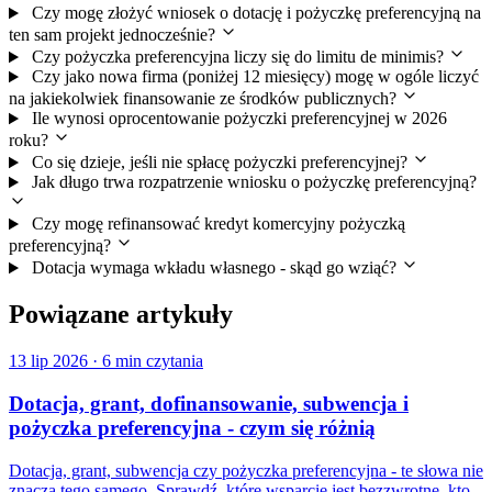
Czy mogę złożyć wniosek o dotację i pożyczkę preferencyjną na
ten sam projekt jednocześnie?
Czy pożyczka preferencyjna liczy się do limitu de minimis?
Czy jako nowa firma (poniżej 12 miesięcy) mogę w ogóle liczyć
na jakiekolwiek finansowanie ze środków publicznych?
Ile wynosi oprocentowanie pożyczki preferencyjnej w 2026
roku?
Co się dzieje, jeśli nie spłacę pożyczki preferencyjnej?
Jak długo trwa rozpatrzenie wniosku o pożyczkę preferencyjną?
Czy mogę refinansować kredyt komercyjny pożyczką
preferencyjną?
Dotacja wymaga wkładu własnego - skąd go wziąć?
Powiązane artykuły
13 lip 2026
·
6 min czytania
Dotacja, grant, dofinansowanie, subwencja i
pożyczka preferencyjna - czym się różnią
Dotacja, grant, subwencja czy pożyczka preferencyjna - te słowa nie
znaczą tego samego. Sprawdź, które wsparcie jest bezzwrotne, kto