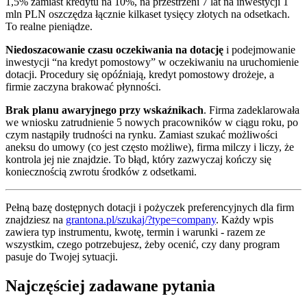
1,5% zamiast kredytu na 10%, na przestrzeni 7 lat na inwestycji 1
mln PLN oszczędza łącznie kilkaset tysięcy złotych na odsetkach.
To realne pieniądze.
Niedoszacowanie czasu oczekiwania na dotację
i podejmowanie
inwestycji “na kredyt pomostowy” w oczekiwaniu na uruchomienie
dotacji. Procedury się opóźniają, kredyt pomostowy drożeje, a
firmie zaczyna brakować płynności.
Brak planu awaryjnego przy wskaźnikach
. Firma zadeklarowała
we wniosku zatrudnienie 5 nowych pracowników w ciągu roku, po
czym nastąpiły trudności na rynku. Zamiast szukać możliwości
aneksu do umowy (co jest często możliwe), firma milczy i liczy, że
kontrola jej nie znajdzie. To błąd, który zazwyczaj kończy się
koniecznością zwrotu środków z odsetkami.
Pełną bazę dostępnych dotacji i pożyczek preferencyjnych dla firm
znajdziesz na
grantona.pl/szukaj/?type=company
. Każdy wpis
zawiera typ instrumentu, kwotę, termin i warunki - razem ze
wszystkim, czego potrzebujesz, żeby ocenić, czy dany program
pasuje do Twojej sytuacji.
Najczęściej zadawane pytania