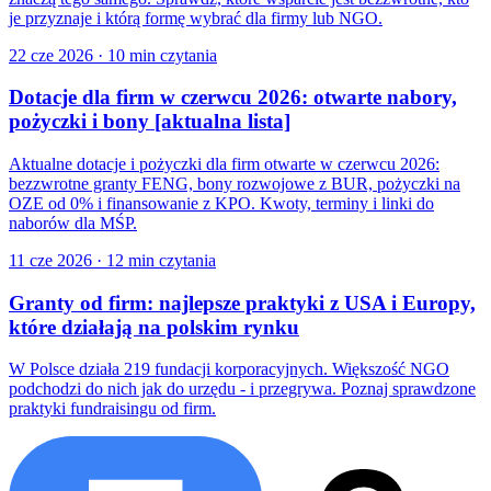
je przyznaje i którą formę wybrać dla firmy lub NGO.
22 cze 2026
·
10 min czytania
Dotacje dla firm w czerwcu 2026: otwarte nabory,
pożyczki i bony [aktualna lista]
Aktualne dotacje i pożyczki dla firm otwarte w czerwcu 2026:
bezzwrotne granty FENG, bony rozwojowe z BUR, pożyczki na
OZE od 0% i finansowanie z KPO. Kwoty, terminy i linki do
naborów dla MŚP.
11 cze 2026
·
12 min czytania
Granty od firm: najlepsze praktyki z USA i Europy,
które działają na polskim rynku
W Polsce działa 219 fundacji korporacyjnych. Większość NGO
podchodzi do nich jak do urzędu - i przegrywa. Poznaj sprawdzone
praktyki fundraisingu od firm.