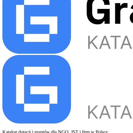
Katalog dotacji i grantów dla NGO, JST i firm w Polsce