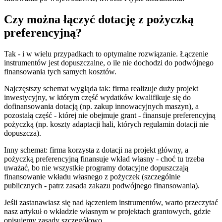
Czy można łączyć dotację z pożyczką
preferencyjną?
Tak - i w wielu przypadkach to optymalne rozwiązanie. Łączenie
instrumentów jest dopuszczalne, o ile nie dochodzi do podwójnego
finansowania tych samych kosztów.
Najczęstszy schemat wygląda tak: firma realizuje duży projekt
inwestycyjny, w którym część wydatków kwalifikuje się do
dofinansowania dotacją (np. zakup innowacyjnych maszyn), a
pozostałą część - której nie obejmuje grant - finansuje preferencyjną
pożyczką (np. koszty adaptacji hali, których regulamin dotacji nie
dopuszcza).
Inny schemat: firma korzysta z dotacji na projekt główny, a
pożyczką preferencyjną finansuje wkład własny - choć tu trzeba
uważać, bo nie wszystkie programy dotacyjne dopuszczają
finansowanie wkładu własnego z pożyczek (szczególnie
publicznych - patrz zasada zakazu podwójnego finansowania).
Jeśli zastanawiasz się nad łączeniem instrumentów, warto przeczytać
nasz artykuł o wkładzie własnym w projektach grantowych, gdzie
opisujemy zasady szczegółowo.