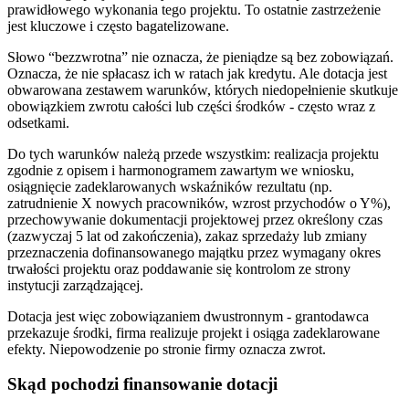
prawidłowego wykonania tego projektu. To ostatnie zastrzeżenie
jest kluczowe i często bagatelizowane.
Słowo “bezzwrotna” nie oznacza, że pieniądze są bez zobowiązań.
Oznacza, że nie spłacasz ich w ratach jak kredytu. Ale dotacja jest
obwarowana zestawem warunków, których niedopełnienie skutkuje
obowiązkiem zwrotu całości lub części środków - często wraz z
odsetkami.
Do tych warunków należą przede wszystkim: realizacja projektu
zgodnie z opisem i harmonogramem zawartym we wniosku,
osiągnięcie zadeklarowanych wskaźników rezultatu (np.
zatrudnienie X nowych pracowników, wzrost przychodów o Y%),
przechowywanie dokumentacji projektowej przez określony czas
(zazwyczaj 5 lat od zakończenia), zakaz sprzedaży lub zmiany
przeznaczenia dofinansowanego majątku przez wymagany okres
trwałości projektu oraz poddawanie się kontrolom ze strony
instytucji zarządzającej.
Dotacja jest więc zobowiązaniem dwustronnym - grantodawca
przekazuje środki, firma realizuje projekt i osiąga zadeklarowane
efekty. Niepowodzenie po stronie firmy oznacza zwrot.
Skąd pochodzi finansowanie dotacji