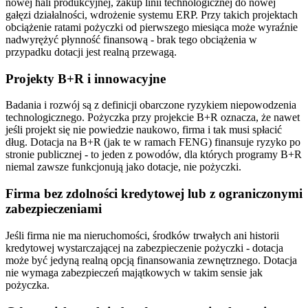
nowej hali produkcyjnej, zakup linii technologicznej do nowej
gałęzi działalności, wdrożenie systemu ERP. Przy takich projektach
obciążenie ratami pożyczki od pierwszego miesiąca może wyraźnie
nadwyrężyć płynność finansową - brak tego obciążenia w
przypadku dotacji jest realną przewagą.
Projekty B+R i innowacyjne
Badania i rozwój są z definicji obarczone ryzykiem niepowodzenia
technologicznego. Pożyczka przy projekcie B+R oznacza, że nawet
jeśli projekt się nie powiedzie naukowo, firma i tak musi spłacić
dług. Dotacja na B+R (jak te w ramach FENG) finansuje ryzyko po
stronie publicznej - to jeden z powodów, dla których programy B+R
niemal zawsze funkcjonują jako dotacje, nie pożyczki.
Firma bez zdolności kredytowej lub z ograniczonymi
zabezpieczeniami
Jeśli firma nie ma nieruchomości, środków trwałych ani historii
kredytowej wystarczającej na zabezpieczenie pożyczki - dotacja
może być jedyną realną opcją finansowania zewnętrznego. Dotacja
nie wymaga zabezpieczeń majątkowych w takim sensie jak
pożyczka.