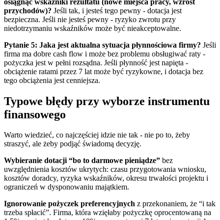
osiągnąć wskaźniki rezultatu (nowe miejsca pracy, wzrost
przychodów)?
Jeśli tak, i jesteś tego pewny - dotacja jest
bezpieczna. Jeśli nie jesteś pewny - ryzyko zwrotu przy
niedotrzymaniu wskaźników może być nieakceptowalne.
Pytanie 5: Jaka jest aktualna sytuacja płynnościowa firmy?
Jeśli
firma ma dobre cash flow i może bez problemu obsługiwać raty -
pożyczka jest w pełni rozsądna. Jeśli płynność jest napięta -
obciążenie ratami przez 7 lat może być ryzykowne, i dotacja bez
tego obciążenia jest cenniejsza.
Typowe błędy przy wyborze instrumentu
finansowego
Warto wiedzieć, co najczęściej idzie nie tak - nie po to, żeby
straszyć, ale żeby podjąć świadomą decyzję.
Wybieranie dotacji “bo to darmowe pieniądze”
bez
uwzględnienia kosztów ukrytych: czasu przygotowania wniosku,
kosztów doradcy, ryzyka wskaźników, okresu trwałości projektu i
ograniczeń w dysponowaniu majątkiem.
Ignorowanie pożyczek preferencyjnych
z przekonaniem, że “i tak
trzeba spłacić”. Firma, która wzięłaby pożyczkę oprocentowaną na