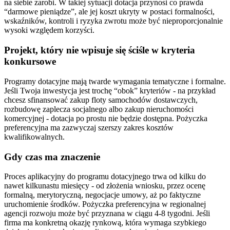
na siebie zarobi. W takiej sytuacji dotacja przynosi co prawda
“darmowe pieniądze”, ale jej koszt ukryty w postaci formalności,
wskaźników, kontroli i ryzyka zwrotu może być nieproporcjonalnie
wysoki względem korzyści.
Projekt, który nie wpisuje się ściśle w kryteria
konkursowe
Programy dotacyjne mają twarde wymagania tematyczne i formalne.
Jeśli Twoja inwestycja jest trochę “obok” kryteriów - na przykład
chcesz sfinansować zakup floty samochodów dostawczych,
rozbudowę zaplecza socjalnego albo zakup nieruchomości
komercyjnej - dotacja po prostu nie będzie dostępna. Pożyczka
preferencyjna ma zazwyczaj szerszy zakres kosztów
kwalifikowalnych.
Gdy czas ma znaczenie
Proces aplikacyjny do programu dotacyjnego trwa od kilku do
nawet kilkunastu miesięcy - od złożenia wniosku, przez ocenę
formalną, merytoryczną, negocjacje umowy, aż po faktyczne
uruchomienie środków. Pożyczka preferencyjna w regionalnej
agencji rozwoju może być przyznana w ciągu 4-8 tygodni. Jeśli
firma ma konkretną okazję rynkową, która wymaga szybkiego