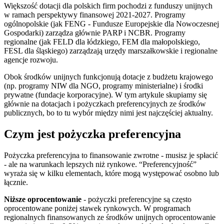
Większość dotacji dla polskich firm pochodzi z funduszy unijnych
w ramach perspektywy finansowej 2021-2027. Programy
ogólnopolskie (jak FENG - Fundusze Europejskie dla Nowoczesnej
Gospodarki) zarządza głównie PARP i NCBR. Programy
regionalne (jak FELD dla łódzkiego, FEM dla małopolskiego,
FESL dla śląskiego) zarządzają urzędy marszałkowskie i regionalne
agencje rozwoju.
Obok środków unijnych funkcjonują dotacje z budżetu krajowego
(np. programy NIW dla NGO, programy ministerialne) i środki
prywatne (fundacje korporacyjne). W tym artykule skupiamy się
głównie na dotacjach i pożyczkach preferencyjnych ze środków
publicznych, bo to tu wybór między nimi jest najczęściej aktualny.
Czym jest pożyczka preferencyjna
Pożyczka preferencyjna to finansowanie zwrotne - musisz je spłacić
- ale na warunkach lepszych niż rynkowe. “Preferencyjność”
wyraża się w kilku elementach, które mogą występować osobno lub
łącznie.
Niższe oprocentowanie
- pożyczki preferencyjne są często
oprocentowane poniżej stawek rynkowych. W programach
regionalnych finansowanych ze środków unijnych oprocentowanie