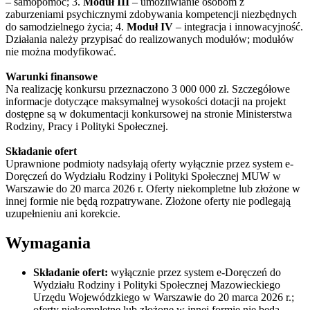
– samopomoc; 3.
Moduł III
– umożliwianie osobom z
zaburzeniami psychicznymi zdobywania kompetencji niezbędnych
do samodzielnego życia; 4.
Moduł IV
– integracja i innowacyjność.
Działania należy przypisać do realizowanych modułów; modułów
nie można modyfikować.
Warunki finansowe
Na realizację konkursu przeznaczono 3 000 000 zł. Szczegółowe
informacje dotyczące maksymalnej wysokości dotacji na projekt
dostępne są w dokumentacji konkursowej na stronie Ministerstwa
Rodziny, Pracy i Polityki Społecznej.
Składanie ofert
Uprawnione podmioty nadsyłają oferty wyłącznie przez system e-
Doręczeń do Wydziału Rodziny i Polityki Społecznej MUW w
Warszawie do 20 marca 2026 r. Oferty niekompletne lub złożone w
innej formie nie będą rozpatrywane. Złożone oferty nie podlegają
uzupełnieniu ani korekcie.
Wymagania
Składanie ofert:
wyłącznie przez system e-Doręczeń do
Wydziału Rodziny i Polityki Społecznej Mazowieckiego
Urzędu Wojewódzkiego w Warszawie do 20 marca 2026 r.;
oferty niekompletne lub złożone w innej formie nie będą