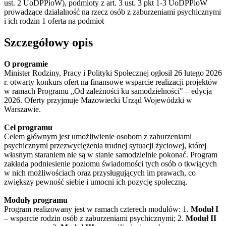
ust. 2 UoDPPioW), podmioty z art. 3 ust. 3 pkt 1-3 UoDPPioW
prowadzące działalność na rzecz osób z zaburzeniami psychicznymi
i ich rodzin
1 oferta na podmiot
Szczegółowy opis
O programie
Minister Rodziny, Pracy i Polityki Społecznej ogłosił 26 lutego 2026
r. otwarty konkurs ofert na finansowe wsparcie realizacji projektów
w ramach Programu „Od zależności ku samodzielności" – edycja
2026. Oferty przyjmuje Mazowiecki Urząd Wojewódzki w
Warszawie.
Cel programu
Celem głównym jest umożliwienie osobom z zaburzeniami
psychicznymi przezwyciężenia trudnej sytuacji życiowej, której
własnym staraniem nie są w stanie samodzielnie pokonać. Program
zakłada podniesienie poziomu świadomości tych osób o tkwiących
w nich możliwościach oraz przysługujących im prawach, co
zwiększy pewność siebie i umocni ich pozycję społeczną.
Moduły programu
Program realizowany jest w ramach czterech modułów: 1.
Moduł I
– wsparcie rodzin osób z zaburzeniami psychicznymi; 2.
Moduł II