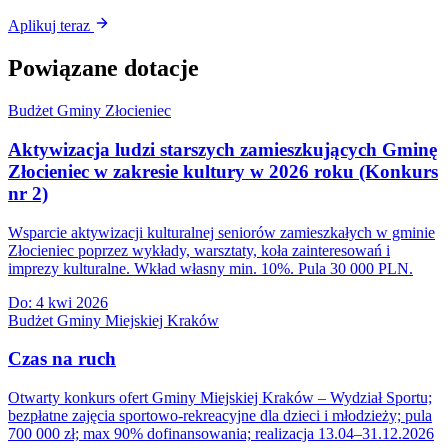
Aplikuj teraz
Powiązane dotacje
Budżet Gminy Złocieniec
Aktywizacja ludzi starszych zamieszkujących Gminę
Złocieniec w zakresie kultury w 2026 roku (Konkurs
nr 2)
Wsparcie aktywizacji kulturalnej seniorów zamieszkałych w gminie
Złocieniec poprzez wykłady, warsztaty, koła zainteresowań i
imprezy kulturalne. Wkład własny min. 10%. Pula 30 000 PLN.
Do:
4 kwi 2026
Budżet Gminy Miejskiej Kraków
Czas na ruch
Otwarty konkurs ofert Gminy Miejskiej Kraków – Wydział Sportu;
bezpłatne zajęcia sportowo-rekreacyjne dla dzieci i młodzieży; pula
700 000 zł; max 90% dofinansowania; realizacja 13.04–31.12.2026