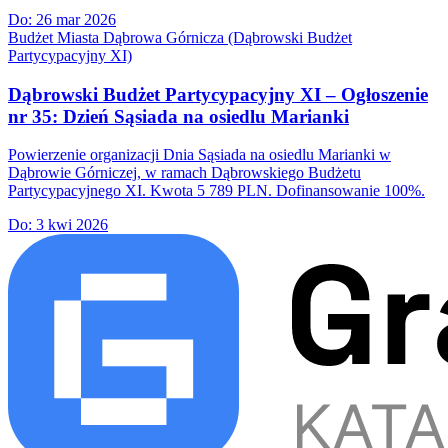
Do:
26 mar 2026
Budżet Miasta Dąbrowa Górnicza (Dąbrowski Budżet
Partycypacyjny XI)
Dąbrowski Budżet Partycypacyjny XI – Ogłoszenie
nr 35: Dzień Sąsiada na osiedlu Marianki
Powierzenie organizacji Dnia Sąsiada na osiedlu Marianki w
Dąbrowie Górniczej, w ramach Dąbrowskiego Budżetu
Partycypacyjnego XI. Kwota 5 789 PLN. Dofinansowanie 100%.
Do:
3 kwi 2026