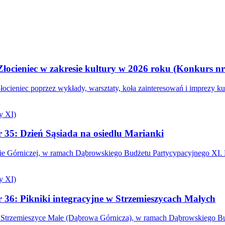
łocieniec w zakresie kultury w 2026 roku (Konkurs nr
łocieniec poprzez wykłady, warsztaty, koła zainteresowań i imprezy 
y XI)
 35: Dzień Sąsiada na osiedlu Marianki
owie Górniczej, w ramach Dąbrowskiego Budżetu Partycypacyjnego X
y XI)
 36: Pikniki integracyjne w Strzemieszycach Małych
w Strzemieszyce Małe (Dąbrowa Górnicza), w ramach Dąbrowskiego Bu