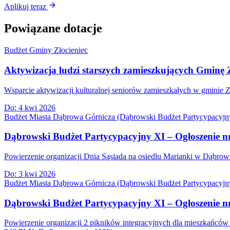
Aplikuj teraz
Powiązane dotacje
Budżet Gminy Złocieniec
Aktywizacja ludzi starszych zamieszkujących Gminę Z
Wsparcie aktywizacji kulturalnej seniorów zamieszkałych w gminie Z
Do:
4 kwi 2026
Budżet Miasta Dąbrowa Górnicza (Dąbrowski Budżet Partycypacyjn
Dąbrowski Budżet Partycypacyjny XI – Ogłoszenie nr
Powierzenie organizacji Dnia Sąsiada na osiedlu Marianki w Dąbr
Do:
3 kwi 2026
Budżet Miasta Dąbrowa Górnicza (Dąbrowski Budżet Partycypacyjn
Dąbrowski Budżet Partycypacyjny XI – Ogłoszenie nr
Powierzenie organizacji 2 pikników integracyjnych dla mieszkańcó