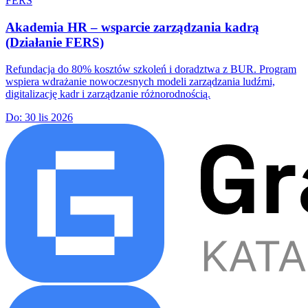
FERS
Akademia HR – wsparcie zarządzania kadrą
(Działanie FERS)
Refundacja do 80% kosztów szkoleń i doradztwa z BUR. Program
wspiera wdrażanie nowoczesnych modeli zarządzania ludźmi,
digitalizację kadr i zarządzanie różnorodnością.
Do:
30 lis 2026