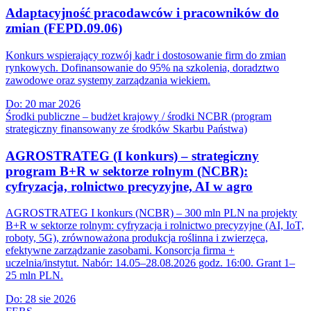
Adaptacyjność pracodawców i pracowników do
zmian (FEPD.09.06)
Konkurs wspierający rozwój kadr i dostosowanie firm do zmian
rynkowych. Dofinansowanie do 95% na szkolenia, doradztwo
zawodowe oraz systemy zarządzania wiekiem.
Do:
20 mar 2026
Środki publiczne – budżet krajowy / środki NCBR (program
strategiczny finansowany ze środków Skarbu Państwa)
AGROSTRATEG (I konkurs) – strategiczny
program B+R w sektorze rolnym (NCBR):
cyfryzacja, rolnictwo precyzyjne, AI w agro
AGROSTRATEG I konkurs (NCBR) – 300 mln PLN na projekty
B+R w sektorze rolnym: cyfryzacja i rolnictwo precyzyjne (AI, IoT,
roboty, 5G), zrównoważona produkcja roślinna i zwierzęca,
efektywne zarządzanie zasobami. Konsorcja firma +
uczelnia/instytut. Nabór: 14.05–28.08.2026 godz. 16:00. Grant 1–
25 mln PLN.
Do:
28 sie 2026