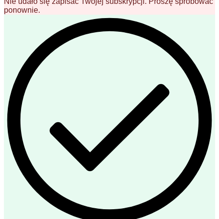
Nie udało się zapisać Twojej subskrypcji. Proszę spróbować
ponownie.