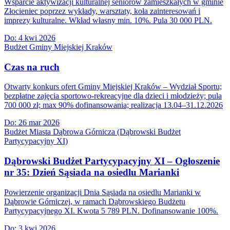
Wsparcie aktywizacji kulturalnej seniorów zamieszkałych w gminie
Złocieniec poprzez wykłady, warsztaty, koła zainteresowań i
imprezy kulturalne. Wkład własny min. 10%. Pula 30 000 PLN.
Do:
4 kwi 2026
Budżet Gminy Miejskiej Kraków
Czas na ruch
Otwarty konkurs ofert Gminy Miejskiej Kraków – Wydział Sportu;
bezpłatne zajęcia sportowo-rekreacyjne dla dzieci i młodzieży; pula
700 000 zł; max 90% dofinansowania; realizacja 13.04–31.12.2026
Do:
26 mar 2026
Budżet Miasta Dąbrowa Górnicza (Dąbrowski Budżet
Partycypacyjny XI)
Dąbrowski Budżet Partycypacyjny XI – Ogłoszenie
nr 35: Dzień Sąsiada na osiedlu Marianki
Powierzenie organizacji Dnia Sąsiada na osiedlu Marianki w
Dąbrowie Górniczej, w ramach Dąbrowskiego Budżetu
Partycypacyjnego XI. Kwota 5 789 PLN. Dofinansowanie 100%.
Do:
3 kwi 2026