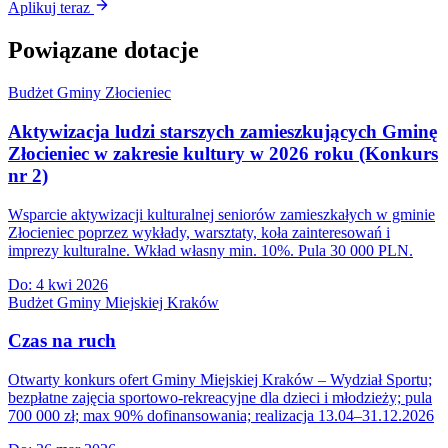
Aplikuj teraz
Powiązane dotacje
Budżet Gminy Złocieniec
Aktywizacja ludzi starszych zamieszkujących Gminę
Złocieniec w zakresie kultury w 2026 roku (Konkurs
nr 2)
Wsparcie aktywizacji kulturalnej seniorów zamieszkałych w gminie
Złocieniec poprzez wykłady, warsztaty, koła zainteresowań i
imprezy kulturalne. Wkład własny min. 10%. Pula 30 000 PLN.
Do:
4 kwi 2026
Budżet Gminy Miejskiej Kraków
Czas na ruch
Otwarty konkurs ofert Gminy Miejskiej Kraków – Wydział Sportu;
bezpłatne zajęcia sportowo-rekreacyjne dla dzieci i młodzieży; pula
700 000 zł; max 90% dofinansowania; realizacja 13.04–31.12.2026