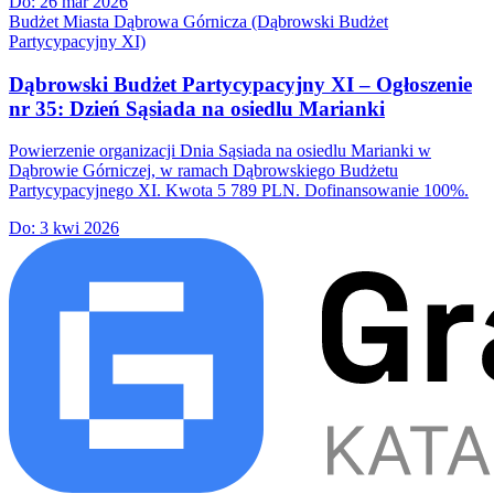
Do:
26 mar 2026
Budżet Miasta Dąbrowa Górnicza (Dąbrowski Budżet
Partycypacyjny XI)
Dąbrowski Budżet Partycypacyjny XI – Ogłoszenie
nr 35: Dzień Sąsiada na osiedlu Marianki
Powierzenie organizacji Dnia Sąsiada na osiedlu Marianki w
Dąbrowie Górniczej, w ramach Dąbrowskiego Budżetu
Partycypacyjnego XI. Kwota 5 789 PLN. Dofinansowanie 100%.
Do:
3 kwi 2026