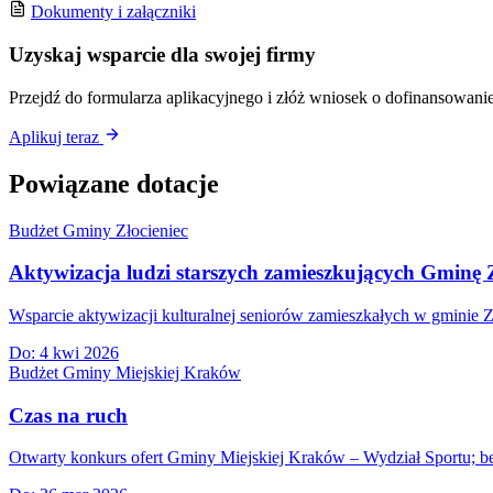
Dokumenty i załączniki
Uzyskaj wsparcie dla swojej firmy
Przejdź do formularza aplikacyjnego i złóż wniosek o dofinansowanie
Aplikuj teraz
Powiązane dotacje
Budżet Gminy Złocieniec
Aktywizacja ludzi starszych zamieszkujących Gminę Z
Wsparcie aktywizacji kulturalnej seniorów zamieszkałych w gminie Z
Do:
4 kwi 2026
Budżet Gminy Miejskiej Kraków
Czas na ruch
Otwarty konkurs ofert Gminy Miejskiej Kraków – Wydział Sportu; bez