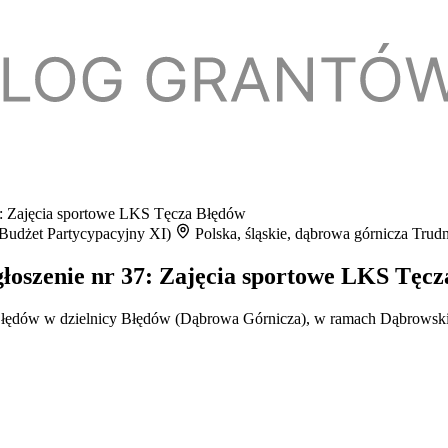
7: Zajęcia sportowe LKS Tęcza Błędów
 Budżet Partycypacyjny XI)
Polska, śląskie, dąbrowa górnicza
Trud
łoszenie nr 37: Zajęcia sportowe LKS Tęc
a Błędów w dzielnicy Błędów (Dąbrowa Górnicza), w ramach Dąbrows