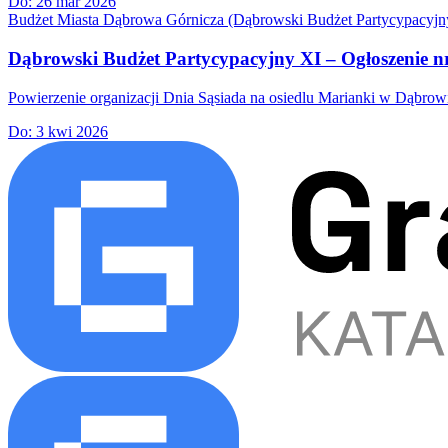
Do:
26 mar 2026
Budżet Miasta Dąbrowa Górnicza (Dąbrowski Budżet Partycypacyjn
Dąbrowski Budżet Partycypacyjny XI – Ogłoszenie nr
Powierzenie organizacji Dnia Sąsiada na osiedlu Marianki w Dąbr
Do:
3 kwi 2026