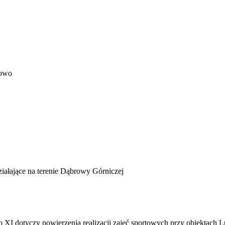
towo
działające na terenie Dąbrowy Górniczej
 XI dotyczy powierzenia realizacji zajęć sportowych przy obiekta