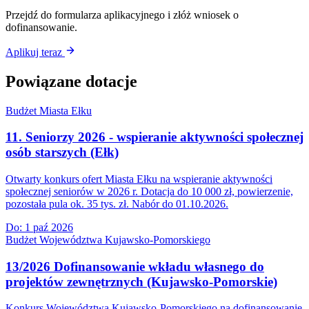
Przejdź do formularza aplikacyjnego i złóż wniosek o
dofinansowanie.
Aplikuj teraz
Powiązane dotacje
Budżet Miasta Ełku
11. Seniorzy 2026 - wspieranie aktywności społecznej
osób starszych (Ełk)
Otwarty konkurs ofert Miasta Ełku na wspieranie aktywności
społecznej seniorów w 2026 r. Dotacja do 10 000 zł, powierzenie,
pozostała pula ok. 35 tys. zł. Nabór do 01.10.2026.
Do:
1 paź 2026
Budżet Województwa Kujawsko-Pomorskiego
13/2026 Dofinansowanie wkładu własnego do
projektów zewnętrznych (Kujawsko-Pomorskie)
Konkurs Województwa Kujawsko-Pomorskiego na dofinansowanie