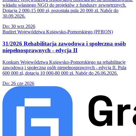
wkładu własnego NGO do projektów z funduszy zewnętrznych.
Dotacja 2 000-15 000 zł, pozostała pula 20 000 zł. Nabór do
30.09.2026.
Do:
30 wrz 2026
Budżet Województwa Kujawsko-Pomorskiego (PFRON)
31/2026 Rehabilitacja zawodowa i społeczna osób
niepełnosprawnych - edycja II
Konkurs Województwa Kujawsko-Pomorskiego na rehabilitację
zawodową i społeczną osób niepełnosprawnych - edycja II. Pula
600 000 zł, dotacja 10 000-80 000 zł. Nabór do 26.06.2026.
Do:
26 cze 2026