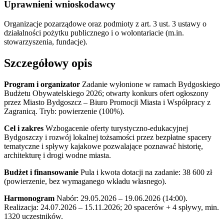
Uprawnieni wnioskodawcy
Organizacje pozarządowe oraz podmioty z art. 3 ust. 3 ustawy o
działalności pożytku publicznego i o wolontariacie (m.in.
stowarzyszenia, fundacje).
Szczegółowy opis
Program i organizator
Zadanie wyłonione w ramach Bydgoskiego
Budżetu Obywatelskiego 2026; otwarty konkurs ofert ogłoszony
przez Miasto Bydgoszcz – Biuro Promocji Miasta i Współpracy z
Zagranicą. Tryb: powierzenie (100%).
Cel i zakres
Wzbogacenie oferty turystyczno-edukacyjnej
Bydgoszczy i rozwój lokalnej tożsamości przez bezpłatne spacery
tematyczne i spływy kajakowe pozwalające poznawać historię,
architekturę i drogi wodne miasta.
Budżet i finansowanie
Pula i kwota dotacji na zadanie: 38 600 zł
(powierzenie, bez wymaganego wkładu własnego).
Harmonogram
Nabór: 29.05.2026 – 19.06.2026 (14:00).
Realizacja: 24.07.2026 – 15.11.2026; 20 spacerów + 4 spływy, min.
1320 uczestników.