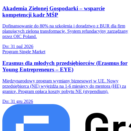
Akademia Zielonej Gospodarki – wsparcie
kompetencji kadr MŚP
Dofinansowanie do 80% na szkolenia i doradztwo z BUR dla firm
planujących zieloną transformację. System refundacyjny zarządzany
przez OIC Poland.
Do:
31 paź 2026
Program Single Market
Erasmus dla młodych przedsiębiorców (Erasmus for
Young Entrepreneurs – EYE)
Międzynarodowy program wymiany biznesowej w UE. Nowy
przedsiębiorca (NE) wyjeżdża na 1-6 miesięcy do mentora (HE) za
granicę. Program opłaca koszty pobytu NE (stypendium).
Do:
31 gru 2026