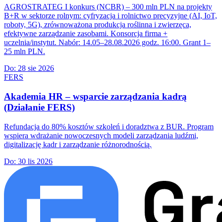
AGROSTRATEG I konkurs (NCBR) – 300 mln PLN na projekty
B+R w sektorze rolnym: cyfryzacja i rolnictwo precyzyjne (AI, IoT,
roboty, 5G), zrównoważona produkcja roślinna i zwierzęca,
efektywne zarządzanie zasobami. Konsorcja firma +
uczelnia/instytut. Nabór: 14.05–28.08.2026 godz. 16:00. Grant 1–
25 mln PLN.
Do:
28 sie 2026
FERS
Akademia HR – wsparcie zarządzania kadrą
(Działanie FERS)
Refundacja do 80% kosztów szkoleń i doradztwa z BUR. Program
wspiera wdrażanie nowoczesnych modeli zarządzania ludźmi,
digitalizację kadr i zarządzanie różnorodnością.
Do:
30 lis 2026