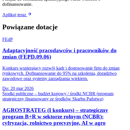
dofinansowanie.
Aplikuj teraz
Powiązane dotacje
FEdP
Adaptacyjność pracodawców i pracowników do
zmian (FEPD.09.06)
Konkurs wspierający rozwój kadr i dostosowanie firm do zmian
rynkowych. Dofinansowanie do 95% na szkolenia, doradztwo
zawodowe oraz systemy zarządzania wiekiem.
Do:
20 mar 2026
Środki publiczne – budżet krajowy / środki NCBR (program
strategiczny finansowany ze środków Skarbu Państwa)
AGROSTRATEG (I konkurs) – strategiczny
program B+R w sektorze rolnym (NCBR):
cyfryzacja, rolnictwo precyzyjne, AI w agro