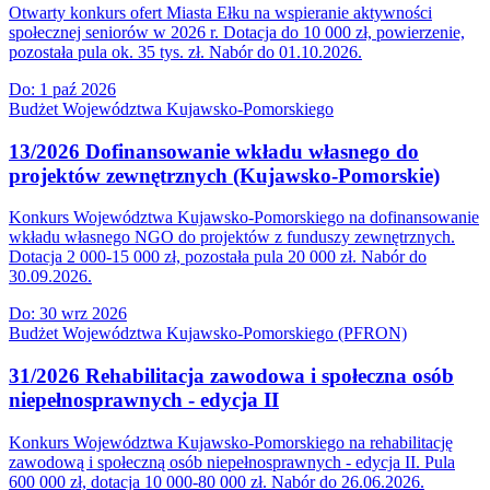
Otwarty konkurs ofert Miasta Ełku na wspieranie aktywności
społecznej seniorów w 2026 r. Dotacja do 10 000 zł, powierzenie,
pozostała pula ok. 35 tys. zł. Nabór do 01.10.2026.
Do:
1 paź 2026
Budżet Województwa Kujawsko-Pomorskiego
13/2026 Dofinansowanie wkładu własnego do
projektów zewnętrznych (Kujawsko-Pomorskie)
Konkurs Województwa Kujawsko-Pomorskiego na dofinansowanie
wkładu własnego NGO do projektów z funduszy zewnętrznych.
Dotacja 2 000-15 000 zł, pozostała pula 20 000 zł. Nabór do
30.09.2026.
Do:
30 wrz 2026
Budżet Województwa Kujawsko-Pomorskiego (PFRON)
31/2026 Rehabilitacja zawodowa i społeczna osób
niepełnosprawnych - edycja II
Konkurs Województwa Kujawsko-Pomorskiego na rehabilitację
zawodową i społeczną osób niepełnosprawnych - edycja II. Pula
600 000 zł, dotacja 10 000-80 000 zł. Nabór do 26.06.2026.