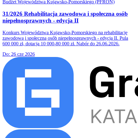
Budżet Województwa Kujawsko-Pomorskiego (PFRON)
31/2026 Rehabilitacja zawodowa i społeczna osób
niepełnosprawnych - edycja II
Konkurs Województwa Kujawsko-Pomorskiego na rehabilitację
zawodową i społeczną osób niepełnosprawnych - edycja II. Pula
600 000 zł, dotacja 10 000-80 000 zł. Nabór do 26.06.2026.
Do:
26 cze 2026