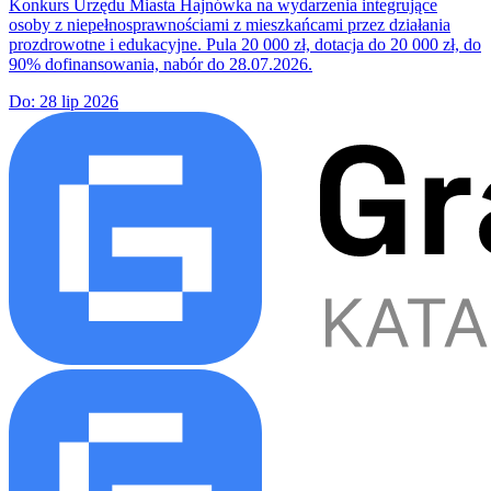
Konkurs Urzędu Miasta Hajnówka na wydarzenia integrujące
osoby z niepełnosprawnościami z mieszkańcami przez działania
prozdrowotne i edukacyjne. Pula 20 000 zł, dotacja do 20 000 zł, do
90% dofinansowania, nabór do 28.07.2026.
Do:
28 lip 2026