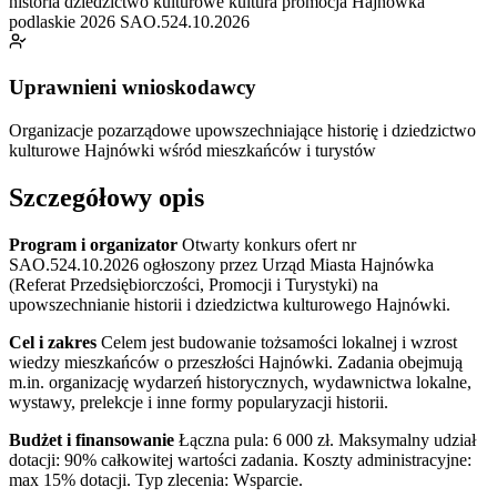
historia
dziedzictwo kulturowe
kultura
promocja
Hajnówka
podlaskie
2026
SAO.524.10.2026
Uprawnieni wnioskodawcy
Organizacje pozarządowe upowszechniające historię i dziedzictwo
kulturowe Hajnówki wśród mieszkańców i turystów
Szczegółowy opis
Program i organizator
Otwarty konkurs ofert nr
SAO.524.10.2026 ogłoszony przez Urząd Miasta Hajnówka
(Referat Przedsiębiorczości, Promocji i Turystyki) na
upowszechnianie historii i dziedzictwa kulturowego Hajnówki.
Cel i zakres
Celem jest budowanie tożsamości lokalnej i wzrost
wiedzy mieszkańców o przeszłości Hajnówki. Zadania obejmują
m.in. organizację wydarzeń historycznych, wydawnictwa lokalne,
wystawy, prelekcje i inne formy popularyzacji historii.
Budżet i finansowanie
Łączna pula: 6 000 zł. Maksymalny udział
dotacji: 90% całkowitej wartości zadania. Koszty administracyjne:
max 15% dotacji. Typ zlecenia: Wsparcie.