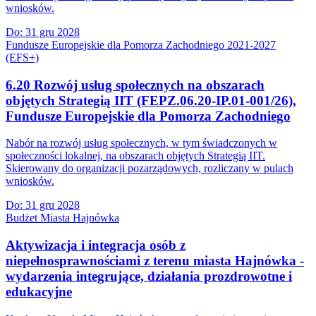
wniosków.
Do:
31 gru 2028
Fundusze Europejskie dla Pomorza Zachodniego 2021-2027
(EFS+)
6.20 Rozwój usług społecznych na obszarach
objętych Strategią IIT (FEPZ.06.20-IP.01-001/26),
Fundusze Europejskie dla Pomorza Zachodniego
Nabór na rozwój usług społecznych, w tym świadczonych w
społeczności lokalnej, na obszarach objętych Strategią IIT.
Skierowany do organizacji pozarządowych, rozliczany w pulach
wniosków.
Do:
31 gru 2028
Budżet Miasta Hajnówka
Aktywizacja i integracja osób z
niepełnosprawnościami z terenu miasta Hajnówka -
wydarzenia integrujące, działania prozdrowotne i
edukacyjne