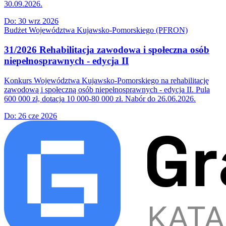
30.09.2026.
Do:
30 wrz 2026
Budżet Województwa Kujawsko-Pomorskiego (PFRON)
31/2026 Rehabilitacja zawodowa i społeczna osób
niepełnosprawnych - edycja II
Konkurs Województwa Kujawsko-Pomorskiego na rehabilitację
zawodową i społeczną osób niepełnosprawnych - edycja II. Pula
600 000 zł, dotacja 10 000-80 000 zł. Nabór do 26.06.2026.
Do:
26 cze 2026