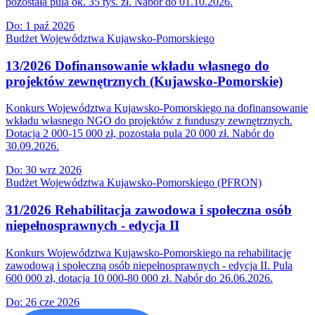
pozostała pula ok. 35 tys. zł. Nabór do 01.10.2026.
Do:
1 paź 2026
Budżet Województwa Kujawsko-Pomorskiego
13/2026 Dofinansowanie wkładu własnego do
projektów zewnętrznych (Kujawsko-Pomorskie)
Konkurs Województwa Kujawsko-Pomorskiego na dofinansowanie
wkładu własnego NGO do projektów z funduszy zewnętrznych.
Dotacja 2 000-15 000 zł, pozostała pula 20 000 zł. Nabór do
30.09.2026.
Do:
30 wrz 2026
Budżet Województwa Kujawsko-Pomorskiego (PFRON)
31/2026 Rehabilitacja zawodowa i społeczna osób
niepełnosprawnych - edycja II
Konkurs Województwa Kujawsko-Pomorskiego na rehabilitację
zawodową i społeczną osób niepełnosprawnych - edycja II. Pula
600 000 zł, dotacja 10 000-80 000 zł. Nabór do 26.06.2026.
Do:
26 cze 2026