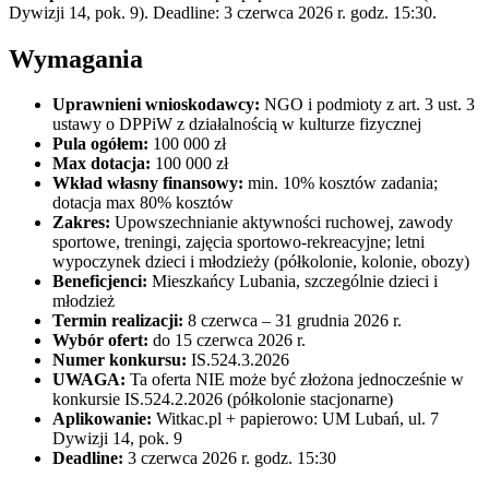
Dywizji 14, pok. 9). Deadline: 3 czerwca 2026 r. godz. 15:30.
Wymagania
Uprawnieni wnioskodawcy:
NGO i podmioty z art. 3 ust. 3
ustawy o DPPiW z działalnością w kulturze fizycznej
Pula ogółem:
100 000 zł
Max dotacja:
100 000 zł
Wkład własny finansowy:
min. 10% kosztów zadania;
dotacja max 80% kosztów
Zakres:
Upowszechnianie aktywności ruchowej, zawody
sportowe, treningi, zajęcia sportowo-rekreacyjne; letni
wypoczynek dzieci i młodzieży (półkolonie, kolonie, obozy)
Beneficjenci:
Mieszkańcy Lubania, szczególnie dzieci i
młodzież
Termin realizacji:
8 czerwca – 31 grudnia 2026 r.
Wybór ofert:
do 15 czerwca 2026 r.
Numer konkursu:
IS.524.3.2026
UWAGA:
Ta oferta NIE może być złożona jednocześnie w
konkursie IS.524.2.2026 (półkolonie stacjonarne)
Aplikowanie:
Witkac.pl + papierowo: UM Lubań, ul. 7
Dywizji 14, pok. 9
Deadline:
3 czerwca 2026 r. godz. 15:30