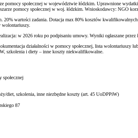
ze pomocy społecznej w województwie łódzkim. Uprawnione wydatki 
 obszarze pomocy społecznej w woj. łódzkim. Wnioskodawcy: NGO korzy
 20% wartości zadania. Dotacja max 80% kosztów kwalifikowalnych. 
 wolontariuszy.
ealizacja: w 2026 roku po podpisaniu umowy. Wyniki ogłaszane przez
dokumentacja działalności w pomocy społecznej, lista wolontariuszy lub
szkolenia i diety – inne koszty niekwalifikowalne.
 społecznej
/diet, szkolenia, inne niezbędne koszty (art. 45 UoDPPiW)
mskiego 87