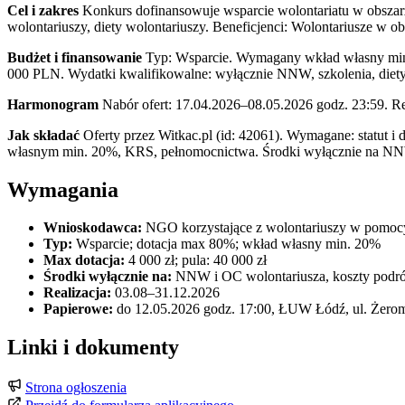
Cel i zakres
Konkurs dofinansowuje wsparcie wolontariatu w obszar
wolontariuszy, diety wolontariuszy. Beneficjenci: Wolontariusze w
Budżet i finansowanie
Typ: Wsparcie. Wymagany wkład własny min.
000 PLN. Wydatki kwalifikowalne: wyłącznie NNW, szkolenia, diety
Harmonogram
Nabór ofert: 17.04.2026–08.05.2026 godz. 23:59. R
Jak składać
Oferty przez Witkac.pl (id: 42061). Wymagane: statut i 
własnym min. 20%, KRS, pełnomocnictwa. Środki wyłącznie na NNW, 
Wymagania
Wnioskodawca:
NGO korzystające z wolontariuszy w pomocy
Typ:
Wsparcie; dotacja max 80%; wkład własny min. 20%
Max dotacja:
4 000 zł; pula: 40 000 zł
Środki wyłącznie na:
NNW i OC wolontariusza, koszty podróży
Realizacja:
03.08–31.12.2026
Papierowe:
do 12.05.2026 godz. 17:00, ŁUW Łódź, ul. Żero
Linki i dokumenty
Strona ogłoszenia