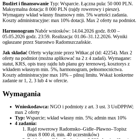
Budżet i finansowanie
Typ: Wsparcie. Łączna pula: 50 000 PLN.
Maksymalna dotacja: 8 000 PLN (rajdy rowerowy i piesze).
Wymagany wkład własny finansowy min. 5% wartości zadania.
Koszty administracyjne: max 10% dotacji. Max 2 oferty na podmiot.
Harmonogram
Nabór wniosków: 14.04.2026 godz. 8:00 –
05.05.2026 godz. 23:59. Realizacja: 01.06–31.12.2026. Wyniki
ogłaszane przez Starostwo Radomszczańskie.
Jak składać
Oferty wyłącznie przez Witkac.pl (id: 42254). Max 2
oferty na podmiot (można aplikować na 2 z 4 zadań). Wymagane:
statut, KRS, opis trasy rajdu lub planu gry terenowej, kosztorys z
wkładem własnym min. 5%, harmonogram, pełnomocnictwa.
Koszty administracyjne max 10% – pilnuj limitu. Wskaż konkretne
zadanie nr 1, 2, 3 lub 4 w ofercie.
Wymagania
Wnioskodawca:
NGO i podmioty z art. 3 ust. 3 UoDPPiW;
max 2 oferty
Typ:
Wsparcie; wkład własny min. 5%; admin max 10%
4 zadania:
Rajd rowerowy Radomsko–Gidle–Pławno–Topisz
(max 8 000 zł, min. 40 uczestników)