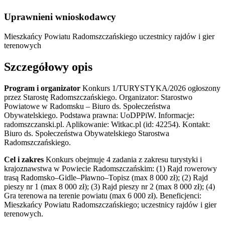
Uprawnieni wnioskodawcy
Mieszkańcy Powiatu Radomszczańskiego
uczestnicy rajdów i gier
terenowych
Szczegółowy opis
Program i organizator
Konkurs 1/TURYSTYKA/2026 ogłoszony
przez Starostę Radomszczańskiego. Organizator: Starostwo
Powiatowe w Radomsku – Biuro ds. Społeczeństwa
Obywatelskiego. Podstawa prawna: UoDPPiW. Informacje:
radomszczanski.pl. Aplikowanie: Witkac.pl (id: 42254). Kontakt:
Biuro ds. Społeczeństwa Obywatelskiego Starostwa
Radomszczańskiego.
Cel i zakres
Konkurs obejmuje 4 zadania z zakresu turystyki i
krajoznawstwa w Powiecie Radomszczańskim: (1) Rajd rowerowy
trasą Radomsko–Gidle–Pławno–Topisz (max 8 000 zł); (2) Rajd
pieszy nr 1 (max 8 000 zł); (3) Rajd pieszy nr 2 (max 8 000 zł); (4)
Gra terenowa na terenie powiatu (max 6 000 zł). Beneficjenci:
Mieszkańcy Powiatu Radomszczańskiego; uczestnicy rajdów i gier
terenowych.