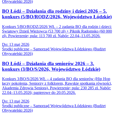
Obywatelski 2026)
BO Łódź – Działania dla rodziny i dzieci 2026 – 5.
konkurs (5/BO/RODZ/2026, Województwo Łódzkie)
Konkurs 5/BO/RODZ/2026 WŁ – 2 zadania BO dla rodzin i dzieci:
Światowy Dzień Wieżowca (53 700 zł) + Piknik Radomsko (60 000
zł). Powierzenie; pula: 113 700 zł. Nabór: 22.04–13.05.2026.
Do:
13 maj 2026
Środki publiczne – Samorząd Województwa Łódzkiego (Budżet
Obywatelski 2026)
BO Łódź – Działania dla seniorów 2026 – 3.
konkurs (3/BO/S/2026, Województwo Łódzkie)
Konkurs 3/BO/S/2026 WŁ – 4 zadania BO dla seniorów (Hip Hop
łączy pokolenia, Seniorzy z folklorem, Rawskie spotkania równości,
Akademia Zdrowia Seniora). Powierzenie; pula: 230 285 zł. Nabór:
22.04–13.05.2026; papierowe do 20.05.2026.
Do:
13 maj 2026
Środki publiczne – Samorząd Województwa Łódzkiego (Budżet
Obywatelski 2026)