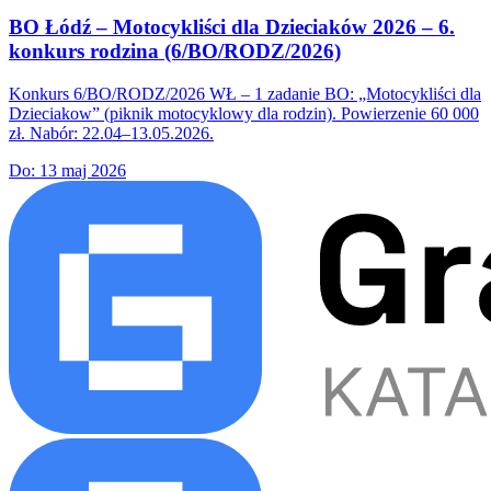
BO Łódź – Motocykliści dla Dzieciaków 2026 – 6.
konkurs rodzina (6/BO/RODZ/2026)
Konkurs 6/BO/RODZ/2026 WŁ – 1 zadanie BO: „Motocykliści dla
Dzieciakow” (piknik motocyklowy dla rodzin). Powierzenie 60 000
zł. Nabór: 22.04–13.05.2026.
Do:
13 maj 2026