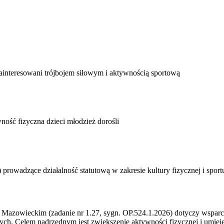
ainteresowani trójbojem siłowym i aktywnością sportową
ność fizyczna
dzieci
młodzież
dorośli
 prowadzące działalność statutową w zakresie kultury fizycznej i spo
Mazowieckim (zadanie nr 1.27, sygn. OP.524.1.2026) dotyczy wsparci
osłych. Celem nadrzędnym jest zwiększenie aktywności fizycznej i u