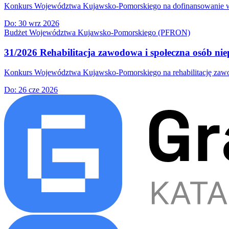
Konkurs Województwa Kujawsko-Pomorskiego na dofinansowanie wkła
Do:
30 wrz 2026
Budżet Województwa Kujawsko-Pomorskiego (PFRON)
31/2026 Rehabilitacja zawodowa i społeczna osób nie
Konkurs Województwa Kujawsko-Pomorskiego na rehabilitację zawodow
Do:
26 cze 2026