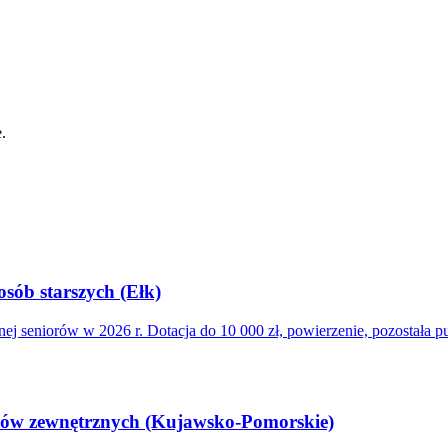
.
osób starszych (Ełk)
ej seniorów w 2026 r. Dotacja do 10 000 zł, powierzenie, pozostała pu
tów zewnętrznych (Kujawsko-Pomorskie)