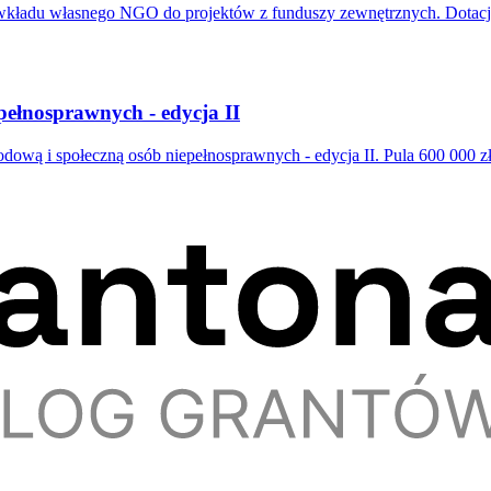
du własnego NGO do projektów z funduszy zewnętrznych. Dotacja 2 
pełnosprawnych - edycja II
ą i społeczną osób niepełnosprawnych - edycja II. Pula 600 000 zł,