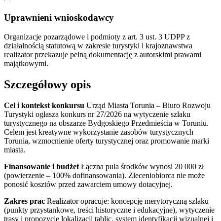
Uprawnieni wnioskodawcy
Organizacje pozarządowe i podmioty z art. 3 ust. 3 UDPP z
działalnością statutową w zakresie turystyki i krajoznawstwa
realizator przekazuje pelną dokumentację z autorskimi prawami
majątkowymi.
Szczegółowy opis
Cel i kontekst konkursu
Urząd Miasta Torunia – Biuro Rozwoju
Turystyki ogłasza konkurs nr 27/2026 na wytyczenie szlaku
turystycznego na obszarze Bydgoskiego Przedmieścia w Toruniu.
Celem jest kreatywne wykorzystanie zasobów turystycznych
Torunia, wzmocnienie oferty turystycznej oraz promowanie marki
miasta.
Finansowanie i budżet
Łączna pula środków wynosi 20 000 zł
(powierzenie – 100% dofinansowania). Zleceniobiorca nie może
ponosić kosztów przed zawarciem umowy dotacyjnej.
Zakres prac
Realizator opracuje: koncepcję merytoryczną szlaku
(punkty przystankowe, treści historyczne i edukacyjne), wytyczenie
trasy i propozycje lokalizacji tablic, system identyfikacji wizualnej i