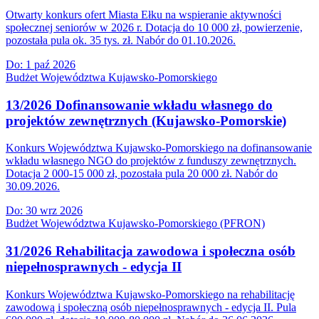
Otwarty konkurs ofert Miasta Ełku na wspieranie aktywności
społecznej seniorów w 2026 r. Dotacja do 10 000 zł, powierzenie,
pozostała pula ok. 35 tys. zł. Nabór do 01.10.2026.
Do:
1 paź 2026
Budżet Województwa Kujawsko-Pomorskiego
13/2026 Dofinansowanie wkładu własnego do
projektów zewnętrznych (Kujawsko-Pomorskie)
Konkurs Województwa Kujawsko-Pomorskiego na dofinansowanie
wkładu własnego NGO do projektów z funduszy zewnętrznych.
Dotacja 2 000-15 000 zł, pozostała pula 20 000 zł. Nabór do
30.09.2026.
Do:
30 wrz 2026
Budżet Województwa Kujawsko-Pomorskiego (PFRON)
31/2026 Rehabilitacja zawodowa i społeczna osób
niepełnosprawnych - edycja II
Konkurs Województwa Kujawsko-Pomorskiego na rehabilitację
zawodową i społeczną osób niepełnosprawnych - edycja II. Pula