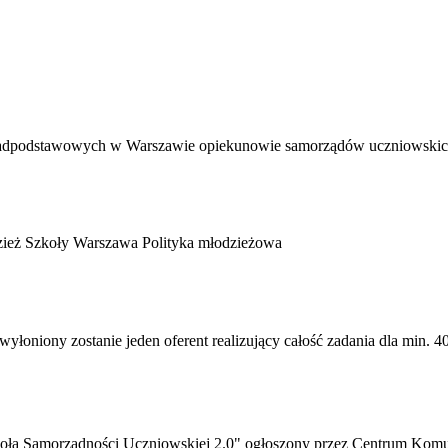
ponadpodstawowych w Warszawie
opiekunowie samorządów uczniowskich
zież
Szkoły
Warszawa
Polityka młodzieżowa
wyłoniony zostanie jeden oferent realizujący całość zadania dla min. 
koła Samorządności Uczniowskiej 2.0" ogłoszony przez Centrum Komu