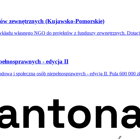
tów zewnętrznych (Kujawsko-Pomorskie)
du własnego NGO do projektów z funduszy zewnętrznych. Dotacja 2 
pełnosprawnych - edycja II
ą i społeczną osób niepełnosprawnych - edycja II. Pula 600 000 zł,