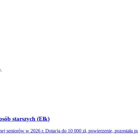
.
osób starszych (Ełk)
ej seniorów w 2026 r. Dotacja do 10 000 zł, powierzenie, pozostała pu