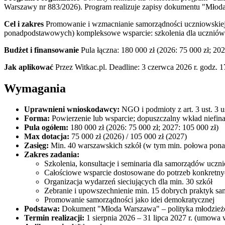
Warszawy nr 883/2026). Program realizuje zapisy dokumentu "Młoda
Cel i zakres
Promowanie i wzmacnianie samorządności uczniowskiej j
ponadpodstawowych) kompleksowe wsparcie: szkolenia dla uczniów i 
Budżet i finansowanie
Pula łączna: 180 000 zł (2026: 75 000 zł; 20
Jak aplikować
Przez Witkac.pl. Deadline: 3 czerwca 2026 r. godz. 1
Wymagania
Uprawnieni wnioskodawcy:
NGO i podmioty z art. 3 ust. 3 
Forma:
Powierzenie lub wsparcie; dopuszczalny wkład niefi
Pula ogółem:
180 000 zł (2026: 75 000 zł; 2027: 105 000 zł)
Max dotacja:
75 000 zł (2026) / 105 000 zł (2027)
Zasięg:
Min. 40 warszawskich szkół (w tym min. połowa ponad
Zakres zadania:
Szkolenia, konsultacje i seminaria dla samorządów uczn
Całościowe wsparcie dostosowane do potrzeb konkretny
Organizacja wydarzeń sieciujących dla min. 30 szkół
Zebranie i upowszechnienie min. 15 dobrych praktyk sa
Promowanie samorządności jako idei demokratycznej
Podstawa:
Dokument "Młoda Warszawa" – polityka młodzież
Termin realizacji:
1 sierpnia 2026 – 31 lipca 2027 r. (umowa w