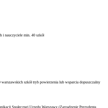
 i nauczyciele
min. 40 szkół
40 warszawskich szkół
tryb powierzenia lub wsparcia
dopuszczalny
nikacji Społecznej Urzędu Warszawy (Zarządzenie Prezydenta