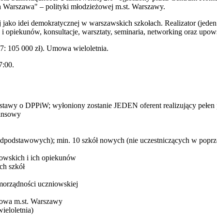
 Warszawa" – polityki młodzieżowej m.st. Warszawy.
ako idei demokratycznej w warszawskich szkołach. Realizator (jeden
opiekunów, konsultacje, warsztaty, seminaria, networking oraz upow
27: 105 000 zł). Umowa wieloletnia.
7:00.
ustawy o DPPiW; wyłoniony zostanie JEDEN oferent realizujący pełen
nansowy
podstawowych); min. 10 szkół nowych (nie uczestniczących w poprze
iowskich i ich opiekunów
ch szkół
morządności uczniowskiej
owa m.st. Warszawy
ieloletnia)