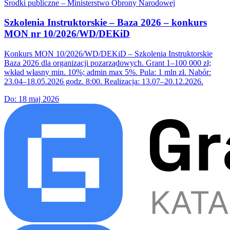
Środki publiczne – Ministerstwo Obrony Narodowej
Szkolenia Instruktorskie – Baza 2026 – konkurs
MON nr 10/2026/WD/DEKiD
Konkurs MON 10/2026/WD/DEKiD – Szkolenia Instruktorskie
Baza 2026 dla organizacji pozarządowych. Grant 1–100 000 zł;
wkład własny min. 10%; admin max 5%. Pula: 1 mln zł. Nabór:
23.04–18.05.2026 godz. 8:00. Realizacja: 13.07–20.12.2026.
Do:
18 maj 2026