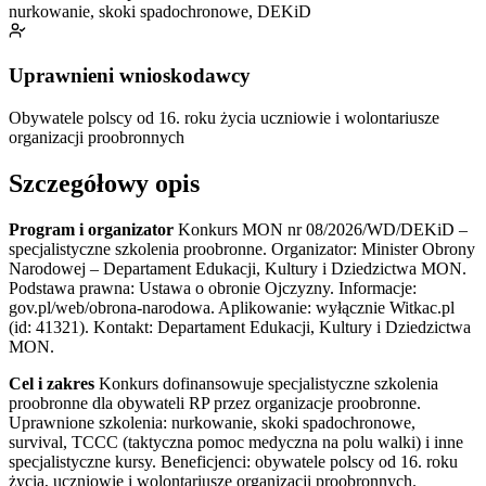
nurkowanie, skoki spadochronowe, DEKiD
Uprawnieni wnioskodawcy
Obywatele polscy od 16. roku życia
uczniowie i wolontariusze
organizacji proobronnych
Szczegółowy opis
Program i organizator
Konkurs MON nr 08/2026/WD/DEKiD –
specjalistyczne szkolenia proobronne. Organizator: Minister Obrony
Narodowej – Departament Edukacji, Kultury i Dziedzictwa MON.
Podstawa prawna: Ustawa o obronie Ojczyzny. Informacje:
gov.pl/web/obrona-narodowa. Aplikowanie: wyłącznie Witkac.pl
(id: 41321). Kontakt: Departament Edukacji, Kultury i Dziedzictwa
MON.
Cel i zakres
Konkurs dofinansowuje specjalistyczne szkolenia
proobronne dla obywateli RP przez organizacje proobronne.
Uprawnione szkolenia: nurkowanie, skoki spadochronowe,
survival, TCCC (taktyczna pomoc medyczna na polu walki) i inne
specjalistyczne kursy. Beneficjenci: obywatele polscy od 16. roku
życia, uczniowie i wolontariusze organizacji proobronnych.