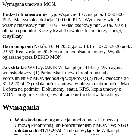
Wymagana umowa z MON.
Budżet i finansowanie
Typ: Wsparcie. Łączna pula: 1 000 000
PLN. Maksymalna dotacja: 100 000 PLN. Wymagany wkład
własny finansowy min. 10% + wkład osobowy min. 20%. Max 1
oferta na podmiot. Koszty kwalifikowalne: instruktorzy, sprzęt,
certyfikaty.
Harmonogram
Nabór: 16.04.2026 godz. 13:15 – 07.05.2026 godz.
23:59. Realizacja: w 2026 roku po podpisaniu umowy. Wyniki
ogłaszane przez DEKiD MON.
Jak składać
WYŁĄCZNIE Witkac.pl (id: 41321). Wymagania
wnioskodawcy: (1) Partnerska Umowa Proobronna lub
Porozumienie z MON/jednostką wojskową; (2) NGO założona do
31.12.2024; (3) działalność statutowa w obszarze obronności. Max
1 oferta na podmiot. Dokumenty: statut, KRS, kopia umowy z
MON, program szkoleń, kwalifikacje instruktorów, kosztorys.
Wymagania
Wnioskodawca:
organizacja proobronna z Partnerską
Umową Proobronną lub Porozumieniem z MON/JW;
NGO
założona do 31.12.2024
; 1 oferta; wyłącznie Witkac.pl