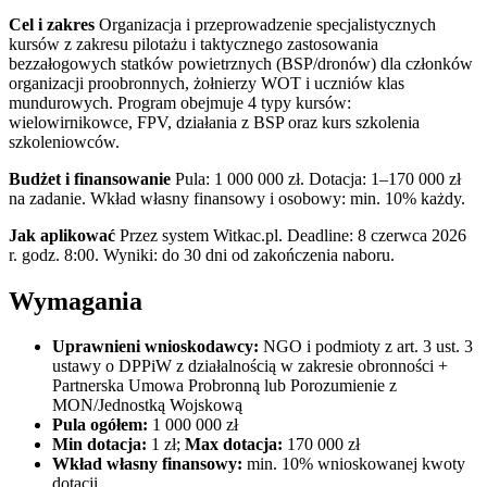
Cel i zakres
Organizacja i przeprowadzenie specjalistycznych
kursów z zakresu pilotażu i taktycznego zastosowania
bezzałogowych statków powietrznych (BSP/dronów) dla członków
organizacji proobronnych, żołnierzy WOT i uczniów klas
mundurowych. Program obejmuje 4 typy kursów:
wielowirnikowce, FPV, działania z BSP oraz kurs szkolenia
szkoleniowców.
Budżet i finansowanie
Pula: 1 000 000 zł. Dotacja: 1–170 000 zł
na zadanie. Wkład własny finansowy i osobowy: min. 10% każdy.
Jak aplikować
Przez system Witkac.pl. Deadline: 8 czerwca 2026
r. godz. 8:00. Wyniki: do 30 dni od zakończenia naboru.
Wymagania
Uprawnieni wnioskodawcy:
NGO i podmioty z art. 3 ust. 3
ustawy o DPPiW z działalnością w zakresie obronności +
Partnerska Umowa Probronną lub Porozumienie z
MON/Jednostką Wojskową
Pula ogółem:
1 000 000 zł
Min dotacja:
1 zł;
Max dotacja:
170 000 zł
Wkład własny finansowy:
min. 10% wnioskowanej kwoty
dotacji