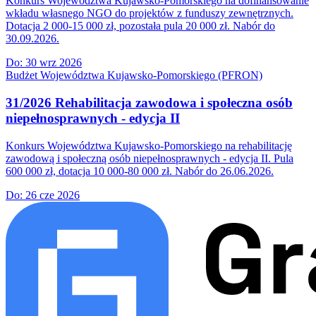
Konkurs Województwa Kujawsko-Pomorskiego na dofinansowanie
wkładu własnego NGO do projektów z funduszy zewnętrznych.
Dotacja 2 000-15 000 zł, pozostała pula 20 000 zł. Nabór do
30.09.2026.
Do:
30 wrz 2026
Budżet Województwa Kujawsko-Pomorskiego (PFRON)
31/2026 Rehabilitacja zawodowa i społeczna osób
niepełnosprawnych - edycja II
Konkurs Województwa Kujawsko-Pomorskiego na rehabilitację
zawodową i społeczną osób niepełnosprawnych - edycja II. Pula
600 000 zł, dotacja 10 000-80 000 zł. Nabór do 26.06.2026.
Do:
26 cze 2026