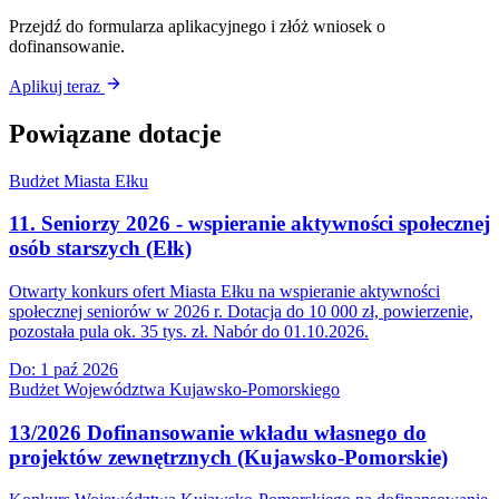
Przejdź do formularza aplikacyjnego i złóż wniosek o
dofinansowanie.
Aplikuj teraz
Powiązane dotacje
Budżet Miasta Ełku
11. Seniorzy 2026 - wspieranie aktywności społecznej
osób starszych (Ełk)
Otwarty konkurs ofert Miasta Ełku na wspieranie aktywności
społecznej seniorów w 2026 r. Dotacja do 10 000 zł, powierzenie,
pozostała pula ok. 35 tys. zł. Nabór do 01.10.2026.
Do:
1 paź 2026
Budżet Województwa Kujawsko-Pomorskiego
13/2026 Dofinansowanie wkładu własnego do
projektów zewnętrznych (Kujawsko-Pomorskie)