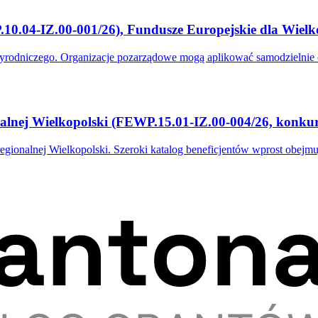
10.04-IZ.00-001/26), Fundusze Europejskie dla Wielk
zyrodniczego. Organizacje pozarządowe mogą aplikować samodzielni
nalnej Wielkopolski (FEWP.15.01-IZ.00-004/26, konku
gionalnej Wielkopolski. Szeroki katalog beneficjentów wprost obejmuj