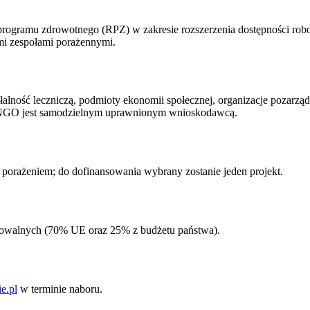
rogramu zdrowotnego (RPZ) w zakresie rozszerzenia dostępności roboty
i zespołami porażennymi.
ność leczniczą, podmioty ekonomii społecznej, organizacje pozarządow
e. NGO jest samodzielnym uprawnionym wnioskodawcą.
 z porażeniem; do dofinansowania wybrany zostanie jeden projekt.
kowalnych (70% UE oraz 25% z budżetu państwa).
ie.pl
w terminie naboru.