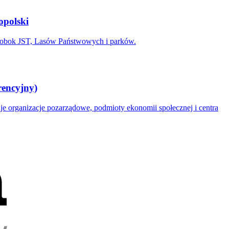
opolski
e obok JST, Lasów Państwowych i parków.
rencyjny)
e organizacje pozarządowe, podmioty ekonomii społecznej i centra