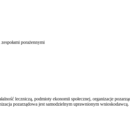
i zespołami porażennymi
lność leczniczą, podmioty ekonomii społecznej, organizacje pozarządo
ganizacja pozarządowa jest samodzielnym uprawnionym wnioskodawcą.