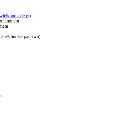
.wielkopolskie.pl
)
egulaminem
eniem
 25% budżet państwa)
.