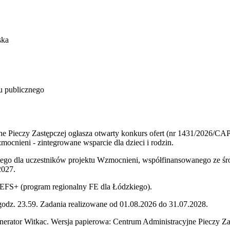
ska
u publicznego
 Pieczy Zastępczej ogłasza otwarty konkurs ofert (nr 1431/2026/CAPZ
ocnieni - zintegrowane wsparcie dla dzieci i rodzin.
nego dla uczestników projektu Wzmocnieni, współfinansowanego ze 
2027.
EFS+ (program regionalny FE dla Łódzkiego).
godz. 23.59. Zadania realizowane od 01.08.2026 do 31.07.2028.
nerator Witkac. Wersja papierowa: Centrum Administracyjne Pieczy Z