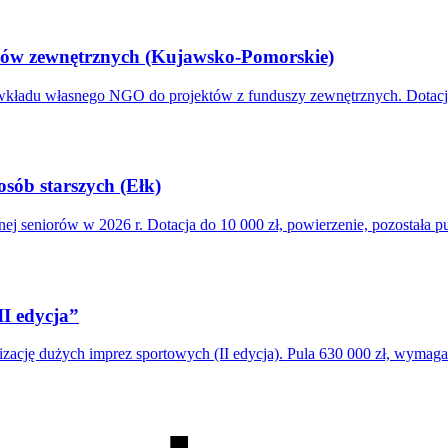
tów zewnętrznych (Kujawsko-Pomorskie)
du własnego NGO do projektów z funduszy zewnętrznych. Dotacja 2 
osób starszych (Ełk)
ej seniorów w 2026 r. Dotacja do 10 000 zł, powierzenie, pozostała pu
II edycja”
cję dużych imprez sportowych (II edycja). Pula 630 000 zł, wymag