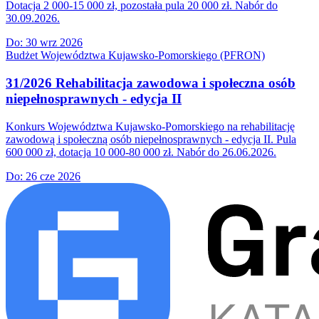
Dotacja 2 000-15 000 zł, pozostała pula 20 000 zł. Nabór do
30.09.2026.
Do:
30 wrz 2026
Budżet Województwa Kujawsko-Pomorskiego (PFRON)
31/2026 Rehabilitacja zawodowa i społeczna osób
niepełnosprawnych - edycja II
Konkurs Województwa Kujawsko-Pomorskiego na rehabilitację
zawodową i społeczną osób niepełnosprawnych - edycja II. Pula
600 000 zł, dotacja 10 000-80 000 zł. Nabór do 26.06.2026.
Do:
26 cze 2026