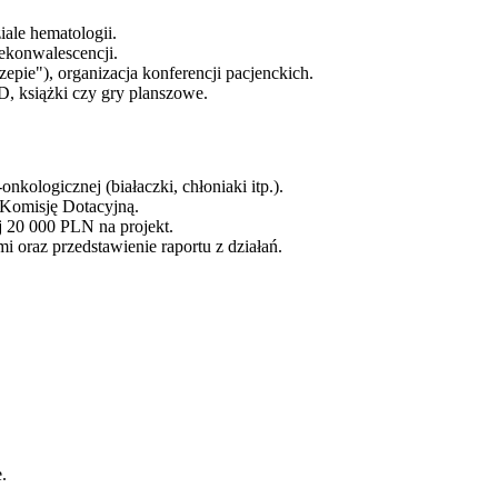
ale hematologii.
rekonwalescencji.
pie"), organizacja konferencji pacjenckich.
, książki czy gry planszowe.
ologicznej (białaczki, chłoniaki itp.).
 Komisję Dotacyjną.
20 000 PLN na projekt.
raz przedstawienie raportu z działań.
.