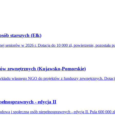
osób starszych (Ełk)
ej seniorów w 2026 r. Dotacja do 10 000 zł, powierzenie, pozostała pu
tów zewnętrznych (Kujawsko-Pomorskie)
du własnego NGO do projektów z funduszy zewnętrznych. Dotacja 2 
pełnosprawnych - edycja II
ą i społeczną osób niepełnosprawnych - edycja II. Pula 600 000 zł,