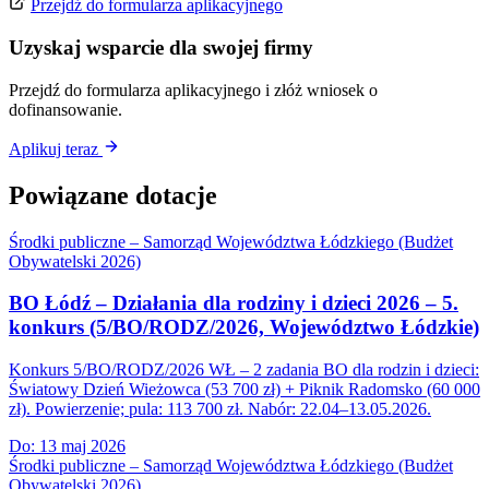
Przejdź do formularza aplikacyjnego
Uzyskaj wsparcie dla swojej firmy
Przejdź do formularza aplikacyjnego i złóż wniosek o
dofinansowanie.
Aplikuj teraz
Powiązane dotacje
Środki publiczne – Samorząd Województwa Łódzkiego (Budżet
Obywatelski 2026)
BO Łódź – Działania dla rodziny i dzieci 2026 – 5.
konkurs (5/BO/RODZ/2026, Województwo Łódzkie)
Konkurs 5/BO/RODZ/2026 WŁ – 2 zadania BO dla rodzin i dzieci:
Światowy Dzień Wieżowca (53 700 zł) + Piknik Radomsko (60 000
zł). Powierzenie; pula: 113 700 zł. Nabór: 22.04–13.05.2026.
Do:
13 maj 2026
Środki publiczne – Samorząd Województwa Łódzkiego (Budżet
Obywatelski 2026)