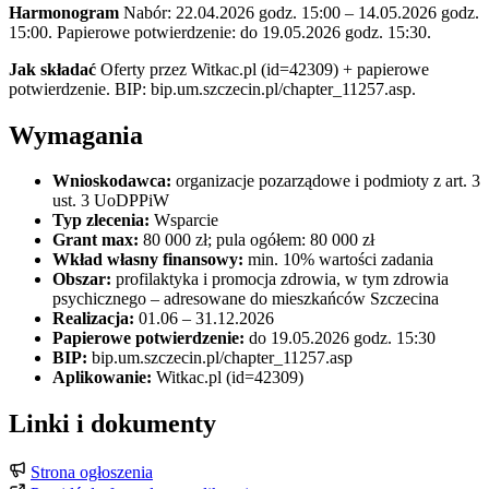
Harmonogram
Nabór: 22.04.2026 godz. 15:00 – 14.05.2026 godz.
15:00. Papierowe potwierdzenie: do 19.05.2026 godz. 15:30.
Jak składać
Oferty przez Witkac.pl (id=42309) + papierowe
potwierdzenie. BIP: bip.um.szczecin.pl/chapter_11257.asp.
Wymagania
Wnioskodawca:
organizacje pozarządowe i podmioty z art. 3
ust. 3 UoDPPiW
Typ zlecenia:
Wsparcie
Grant max:
80 000 zł; pula ogółem: 80 000 zł
Wkład własny finansowy:
min. 10% wartości zadania
Obszar:
profilaktyka i promocja zdrowia, w tym zdrowia
psychicznego – adresowane do mieszkańców Szczecina
Realizacja:
01.06 – 31.12.2026
Papierowe potwierdzenie:
do 19.05.2026 godz. 15:30
BIP:
bip.um.szczecin.pl/chapter_11257.asp
Aplikowanie:
Witkac.pl (id=42309)
Linki i dokumenty
Strona ogłoszenia