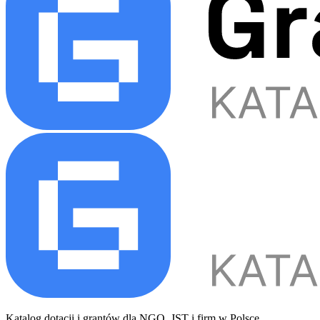
Katalog dotacji i grantów dla NGO, JST i firm w Polsce