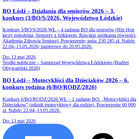
BO Łódź – Działania dla seniorów 2026 – 3.
konkurs (3/BO/S/2026, Województwo Łódzkie)
Konkurs 3/BO/S/2026 WŁ – 4 zadania BO dla seniorów (Hip Hop
łączy pokolenia, Seniorzy z folklorem, Rawskie spotkania równości,
Akademia Zdrowia Seniora). Powierzenie; pula: 230 285 zł. Nabór:
22.04–13.05.2026; papierowe do 20.05.2026.
Do:
13 maj 2026
Środki publiczne – Samorząd Województwa Łódzkiego (Budżet
Obywatelski 2026)
BO Łódź – Motocykliści dla Dzieciaków 2026 – 6.
konkurs rodzina (6/BO/RODZ/2026)
Konkurs 6/BO/RODZ/2026 WŁ – 1 zadanie BO: „Motocykliści dla
Dzieciakow” (piknik motocyklowy dla rodzin). Powierzenie 60 000
zł. Nabór: 22.04–13.05.2026.
Do:
13 maj 2026