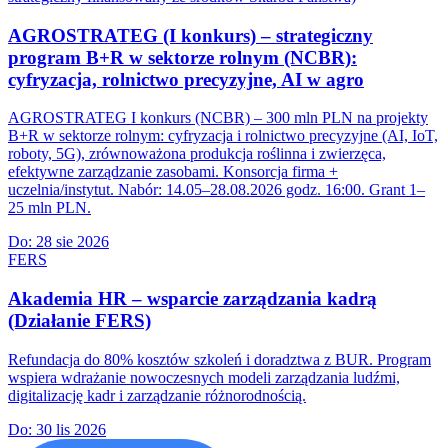
AGROSTRATEG (I konkurs) – strategiczny
program B+R w sektorze rolnym (NCBR):
cyfryzacja, rolnictwo precyzyjne, AI w agro
AGROSTRATEG I konkurs (NCBR) – 300 mln PLN na projekty
B+R w sektorze rolnym: cyfryzacja i rolnictwo precyzyjne (AI, IoT,
roboty, 5G), zrównoważona produkcja roślinna i zwierzęca,
efektywne zarządzanie zasobami. Konsorcja firma +
uczelnia/instytut. Nabór: 14.05–28.08.2026 godz. 16:00. Grant 1–
25 mln PLN.
Do:
28 sie 2026
FERS
Akademia HR – wsparcie zarządzania kadrą
(Działanie FERS)
Refundacja do 80% kosztów szkoleń i doradztwa z BUR. Program
wspiera wdrażanie nowoczesnych modeli zarządzania ludźmi,
digitalizację kadr i zarządzanie różnorodnością.
Do:
30 lis 2026