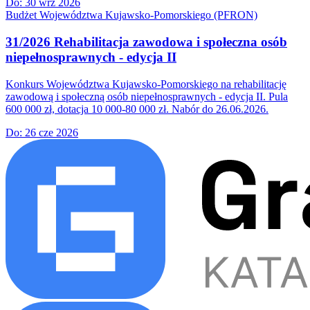
Do:
30 wrz 2026
Budżet Województwa Kujawsko-Pomorskiego (PFRON)
31/2026 Rehabilitacja zawodowa i społeczna osób
niepełnosprawnych - edycja II
Konkurs Województwa Kujawsko-Pomorskiego na rehabilitację
zawodową i społeczną osób niepełnosprawnych - edycja II. Pula
600 000 zł, dotacja 10 000-80 000 zł. Nabór do 26.06.2026.
Do:
26 cze 2026