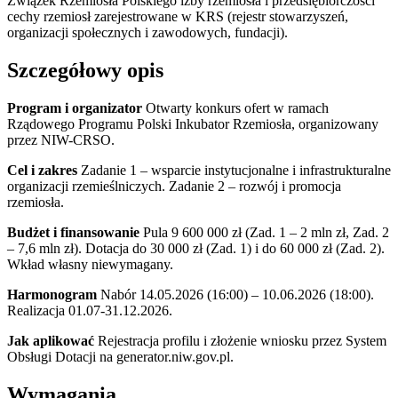
Związek Rzemiosła Polskiego
izby rzemiosła i przedsiębiorczości
cechy rzemiosł zarejestrowane w KRS (rejestr stowarzyszeń,
organizacji społecznych i zawodowych, fundacji).
Szczegółowy opis
Program i organizator
Otwarty konkurs ofert w ramach
Rządowego Programu Polski Inkubator Rzemiosła, organizowany
przez NIW-CRSO.
Cel i zakres
Zadanie 1 – wsparcie instytucjonalne i infrastrukturalne
organizacji rzemieślniczych. Zadanie 2 – rozwój i promocja
rzemiosła.
Budżet i finansowanie
Pula 9 600 000 zł (Zad. 1 – 2 mln zł, Zad. 2
– 7,6 mln zł). Dotacja do 30 000 zł (Zad. 1) i do 60 000 zł (Zad. 2).
Wkład własny niewymagany.
Harmonogram
Nabór 14.05.2026 (16:00) – 10.06.2026 (18:00).
Realizacja 01.07-31.12.2026.
Jak aplikować
Rejestracja profilu i złożenie wniosku przez System
Obsługi Dotacji na generator.niw.gov.pl.
Wymagania