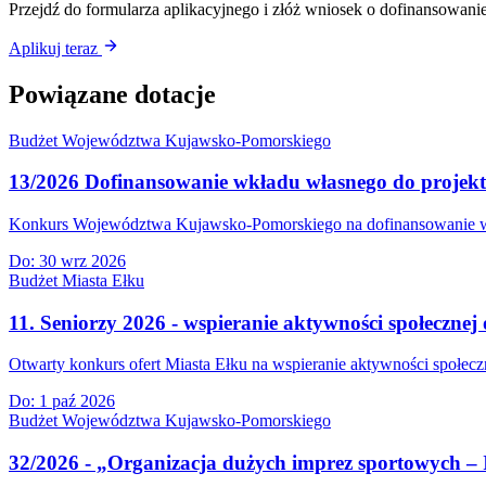
Przejdź do formularza aplikacyjnego i złóż wniosek o dofinansowanie
Aplikuj teraz
Powiązane dotacje
Budżet Województwa Kujawsko-Pomorskiego
13/2026 Dofinansowanie wkładu własnego do projek
Konkurs Województwa Kujawsko-Pomorskiego na dofinansowanie wkła
Do:
30 wrz 2026
Budżet Miasta Ełku
11. Seniorzy 2026 - wspieranie aktywności społecznej 
Otwarty konkurs ofert Miasta Ełku na wspieranie aktywności społeczn
Do:
1 paź 2026
Budżet Województwa Kujawsko-Pomorskiego
32/2026 - „Organizacja dużych imprez sportowych – 