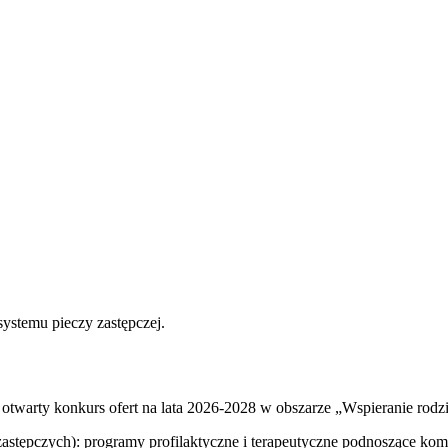
systemu pieczy zastępczej.
twarty konkurs ofert na lata 2026-2028 w obszarze „Wspieranie rodzin
stępczych): programy profilaktyczne i terapeutyczne podnoszące kompe