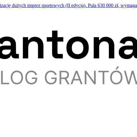
cję dużych imprez sportowych (II edycja). Pula 630 000 zł, wymag