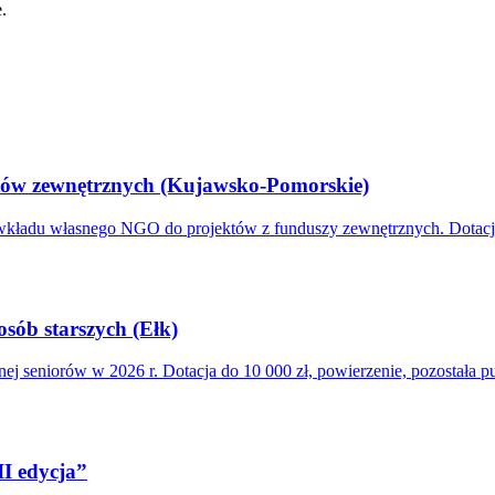
.
tów zewnętrznych (Kujawsko-Pomorskie)
du własnego NGO do projektów z funduszy zewnętrznych. Dotacja 2 
osób starszych (Ełk)
ej seniorów w 2026 r. Dotacja do 10 000 zł, powierzenie, pozostała pu
II edycja”