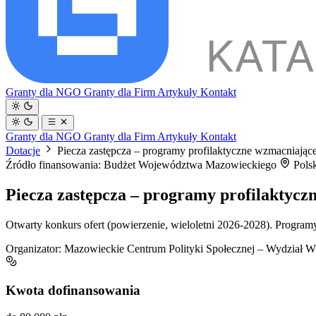
Granty dla NGO
Granty dla Firm
Artykuły
Kontakt
Granty dla NGO
Granty dla Firm
Artykuły
Kontakt
Dotacje
Piecza zastępcza – programy profilaktyczne wzmacniają
Źródło finansowania: Budżet Województwa Mazowieckiego
Pols
Piecza zastępcza – programy profilaktyc
Otwarty konkurs ofert (powierzenie, wieloletni 2026-2028). Programy
Organizator:
Mazowieckie Centrum Polityki Społecznej – Wydział Ws
Kwota dofinansowania