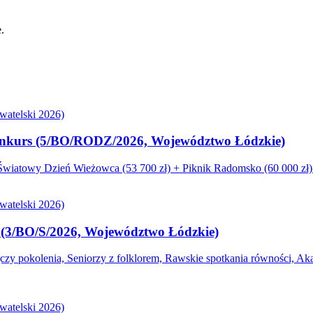
.
atelski 2026)
. konkurs (5/BO/RODZ/2026, Województwo Łódzkie)
iatowy Dzień Wieżowca (53 700 zł) + Piknik Radomsko (60 000 zł). 
atelski 2026)
s (3/BO/S/2026, Województwo Łódzkie)
 pokolenia, Seniorzy z folklorem, Rawskie spotkania równości, Akad
atelski 2026)