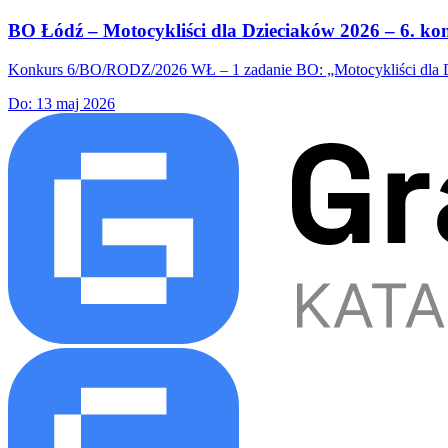
BO Łódź – Motocykliści dla Dzieciaków 2026 – 6. k
Konkurs 6/BO/RODZ/2026 WŁ – 1 zadanie BO: „Motocykliści dla Dzi
Do:
13 maj 2026