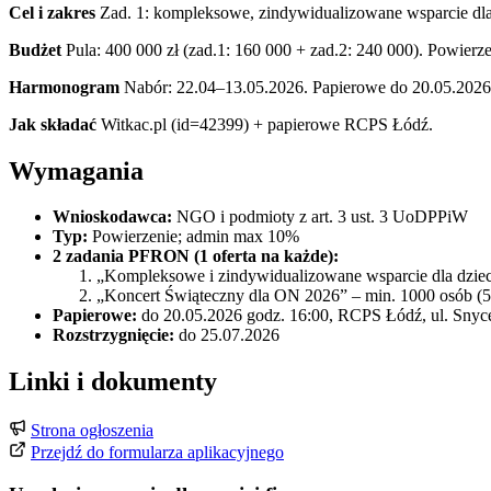
Cel i zakres
Zad. 1: kompleksowe, zindywidualizowane wsparcie dla 
Budżet
Pula: 400 000 zł (zad.1: 160 000 + zad.2: 240 000). Powierze
Harmonogram
Nabór: 22.04–13.05.2026. Papierowe do 20.05.2026.
Jak składać
Witkac.pl (id=42399) + papierowe RCPS Łódź.
Wymagania
Wnioskodawca:
NGO i podmioty z art. 3 ust. 3 UoDPPiW
Typ:
Powierzenie; admin max 10%
2 zadania PFRON (1 oferta na każde):
„Kompleksowe i zindywidualizowane wsparcie dla dzieci 
„Koncert Świąteczny dla ON 2026” – min. 1000 osób (
Papierowe:
do 20.05.2026 godz. 16:00, RCPS Łódź, ul. Snyc
Rozstrzygnięcie:
do 25.07.2026
Linki i dokumenty
Strona ogłoszenia
Przejdź do formularza aplikacyjnego