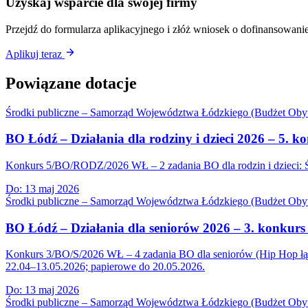
Uzyskaj wsparcie dla swojej firmy
Przejdź do formularza aplikacyjnego i złóż wniosek o dofinansowanie
Aplikuj teraz
Powiązane dotacje
Środki publiczne – Samorząd Województwa Łódzkiego (Budżet Obyw
BO Łódź – Działania dla rodziny i dzieci 2026 – 5
Konkurs 5/BO/RODZ/2026 WŁ – 2 zadania BO dla rodzin i dzieci: Św
Do:
13 maj 2026
Środki publiczne – Samorząd Województwa Łódzkiego (Budżet Obyw
BO Łódź – Działania dla seniorów 2026 – 3. konkur
Konkurs 3/BO/S/2026 WŁ – 4 zadania BO dla seniorów (Hip Hop łączy
22.04–13.05.2026; papierowe do 20.05.2026.
Do:
13 maj 2026
Środki publiczne – Samorząd Województwa Łódzkiego (Budżet Obyw