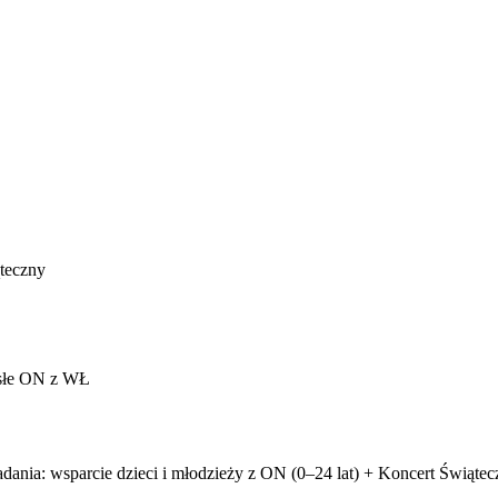
ąteczny
osłe ON z WŁ
ia: wsparcie dzieci i młodzieży z ON (0–24 lat) + Koncert Świątecz