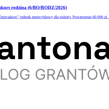
onkurs rodzina (6/BO/RODZ/2026)
eciakow” (piknik motocyklowy dla rodzin). Powierzenie 60 000 zł.