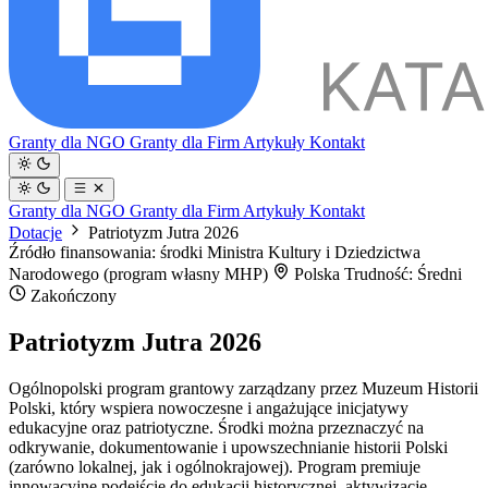
Granty dla NGO
Granty dla Firm
Artykuły
Kontakt
Granty dla NGO
Granty dla Firm
Artykuły
Kontakt
Dotacje
Patriotyzm Jutra 2026
Źródło finansowania: środki Ministra Kultury i Dziedzictwa
Narodowego (program własny MHP)
Polska
Trudność: Średni
Zakończony
Patriotyzm Jutra 2026
Ogólnopolski program grantowy zarządzany przez Muzeum Historii
Polski, który wspiera nowoczesne i angażujące inicjatywy
edukacyjne oraz patriotyczne. Środki można przeznaczyć na
odkrywanie, dokumentowanie i upowszechnianie historii Polski
(zarówno lokalnej, jak i ogólnokrajowej). Program premiuje
innowacyjne podejście do edukacji historycznej, aktywizację