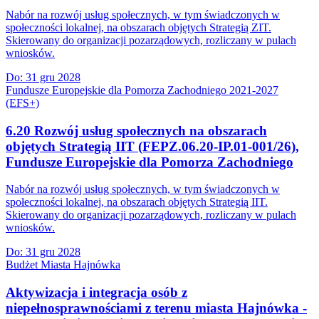
Nabór na rozwój usług społecznych, w tym świadczonych w
społeczności lokalnej, na obszarach objętych Strategią ZIT.
Skierowany do organizacji pozarządowych, rozliczany w pulach
wniosków.
Do:
31 gru 2028
Fundusze Europejskie dla Pomorza Zachodniego 2021-2027
(EFS+)
6.20 Rozwój usług społecznych na obszarach
objętych Strategią IIT (FEPZ.06.20-IP.01-001/26),
Fundusze Europejskie dla Pomorza Zachodniego
Nabór na rozwój usług społecznych, w tym świadczonych w
społeczności lokalnej, na obszarach objętych Strategią IIT.
Skierowany do organizacji pozarządowych, rozliczany w pulach
wniosków.
Do:
31 gru 2028
Budżet Miasta Hajnówka
Aktywizacja i integracja osób z
niepełnosprawnościami z terenu miasta Hajnówka -