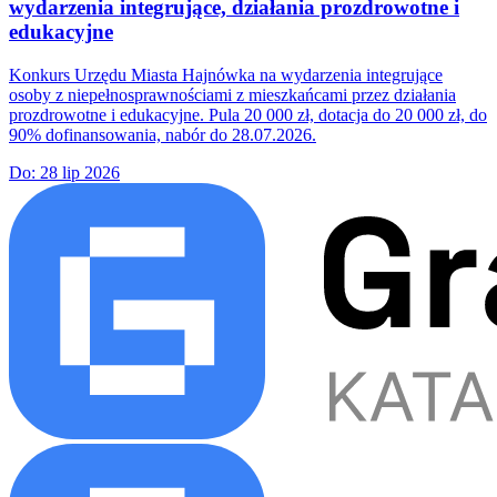
wydarzenia integrujące, działania prozdrowotne i
edukacyjne
Konkurs Urzędu Miasta Hajnówka na wydarzenia integrujące
osoby z niepełnosprawnościami z mieszkańcami przez działania
prozdrowotne i edukacyjne. Pula 20 000 zł, dotacja do 20 000 zł, do
90% dofinansowania, nabór do 28.07.2026.
Do:
28 lip 2026