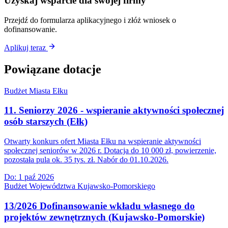
Uzyskaj wsparcie dla swojej firmy
Przejdź do formularza aplikacyjnego i złóż wniosek o
dofinansowanie.
Aplikuj teraz
Powiązane dotacje
Budżet Miasta Ełku
11. Seniorzy 2026 - wspieranie aktywności społecznej
osób starszych (Ełk)
Otwarty konkurs ofert Miasta Ełku na wspieranie aktywności
społecznej seniorów w 2026 r. Dotacja do 10 000 zł, powierzenie,
pozostała pula ok. 35 tys. zł. Nabór do 01.10.2026.
Do:
1 paź 2026
Budżet Województwa Kujawsko-Pomorskiego
13/2026 Dofinansowanie wkładu własnego do
projektów zewnętrznych (Kujawsko-Pomorskie)