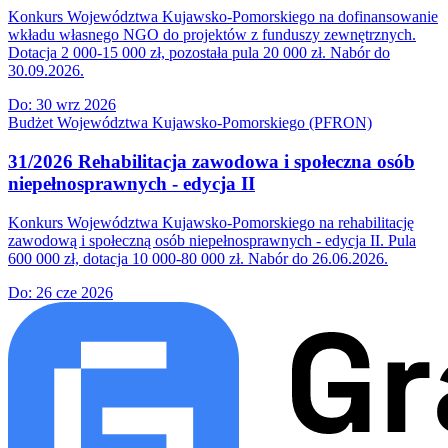
Konkurs Województwa Kujawsko-Pomorskiego na dofinansowanie
wkładu własnego NGO do projektów z funduszy zewnętrznych.
Dotacja 2 000-15 000 zł, pozostała pula 20 000 zł. Nabór do
30.09.2026.
Do:
30 wrz 2026
Budżet Województwa Kujawsko-Pomorskiego (PFRON)
31/2026 Rehabilitacja zawodowa i społeczna osób
niepełnosprawnych - edycja II
Konkurs Województwa Kujawsko-Pomorskiego na rehabilitację
zawodową i społeczną osób niepełnosprawnych - edycja II. Pula
600 000 zł, dotacja 10 000-80 000 zł. Nabór do 26.06.2026.
Do:
26 cze 2026