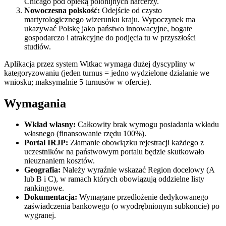
Chicago pod opieką polonijnych harcerzy.
Nowoczesna polskość:
Odejście od czysto
martyrologicznego wizerunku kraju. Wypoczynek ma
ukazywać Polskę jako państwo innowacyjne, bogate
gospodarczo i atrakcyjne do podjęcia tu w przyszłości
studiów.
Aplikacja przez system Witkac wymaga dużej dyscypliny w
kategoryzowaniu (jeden turnus = jedno wydzielone działanie we
wniosku; maksymalnie 5 turnusów w ofercie).
Wymagania
Wkład własny:
Całkowity brak wymogu posiadania wkładu
własnego (finansowanie rzędu 100%).
Portal IRJP:
Złamanie obowiązku rejestracji każdego z
uczestników na państwowym portalu będzie skutkowało
nieuznaniem kosztów.
Geografia:
Należy wyraźnie wskazać Region docelowy (A
lub B i C), w ramach których obowiązują oddzielne listy
rankingowe.
Dokumentacja:
Wymagane przedłożenie dedykowanego
zaświadczenia bankowego (o wyodrębnionym subkoncie) po
wygranej.