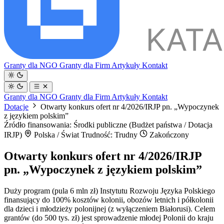
Granty dla NGO
Granty dla Firm
Artykuły
Kontakt
Granty dla NGO
Granty dla Firm
Artykuły
Kontakt
Dotacje
Otwarty konkurs ofert nr 4/2026/IRJP pn. „Wypoczynek
z językiem polskim”
Źródło finansowania: Środki publiczne (Budżet państwa / Dotacja
IRJP)
Polska / Świat
Trudność: Trudny
Zakończony
Otwarty konkurs ofert nr 4/2026/IRJP
pn. „Wypoczynek z językiem polskim”
Duży program (pula 6 mln zł) Instytutu Rozwoju Języka Polskiego
finansujący do 100% kosztów kolonii, obozów letnich i półkolonii
dla dzieci i młodzieży polonijnej (z wyłączeniem Białorusi). Celem
grantów (do 500 tys. zł) jest sprowadzenie młodej Polonii do kraju