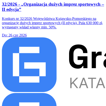
32/2026 - „Organizacja dużych imprez sportowych –
II edycja”
Konkurs nr 32/2026 Województwa Kujawsko-Pomorskiego na
organizację dużych imprez sportowych (II edycja). Pula 630 000 zł,
wymagany wkład własny min. 50%.
Do:
26 cze 2026