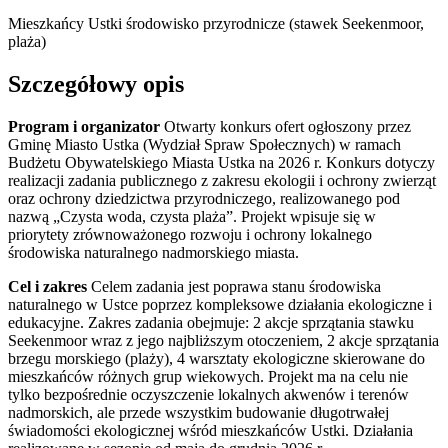
Mieszkańcy Ustki
środowisko przyrodnicze (stawek Seekenmoor,
plaża)
Szczegółowy opis
Program i organizator
Otwarty konkurs ofert ogłoszony przez
Gminę Miasto Ustka (Wydział Spraw Społecznych) w ramach
Budżetu Obywatelskiego Miasta Ustka na 2026 r. Konkurs dotyczy
realizacji zadania publicznego z zakresu ekologii i ochrony zwierząt
oraz ochrony dziedzictwa przyrodniczego, realizowanego pod
nazwą „Czysta woda, czysta plaża”. Projekt wpisuje się w
priorytety zrównoważonego rozwoju i ochrony lokalnego
środowiska naturalnego nadmorskiego miasta.
Cel i zakres
Celem zadania jest poprawa stanu środowiska
naturalnego w Ustce poprzez kompleksowe działania ekologiczne i
edukacyjne. Zakres zadania obejmuje: 2 akcje sprzątania stawku
Seekenmoor wraz z jego najbliższym otoczeniem, 2 akcje sprzątania
brzegu morskiego (plaży), 4 warsztaty ekologiczne skierowane do
mieszkańców różnych grup wiekowych. Projekt ma na celu nie
tylko bezpośrednie oczyszczenie lokalnych akwenów i terenów
nadmorskich, ale przede wszystkim budowanie długotrwałej
świadomości ekologicznej wśród mieszkańców Ustki. Działania