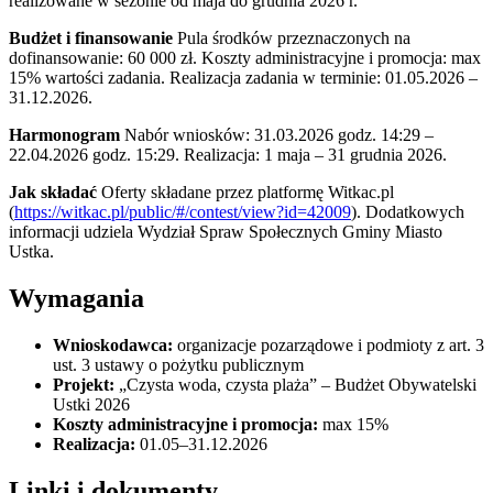
realizowane w sezonie od maja do grudnia 2026 r.
Budżet i finansowanie
Pula środków przeznaczonych na
dofinansowanie: 60 000 zł. Koszty administracyjne i promocja: max
15% wartości zadania. Realizacja zadania w terminie: 01.05.2026 –
31.12.2026.
Harmonogram
Nabór wniosków: 31.03.2026 godz. 14:29 –
22.04.2026 godz. 15:29. Realizacja: 1 maja – 31 grudnia 2026.
Jak składać
Oferty składane przez platformę Witkac.pl
(
https://witkac.pl/public/#/contest/view?id=42009
). Dodatkowych
informacji udziela Wydział Spraw Społecznych Gminy Miasto
Ustka.
Wymagania
Wnioskodawca:
organizacje pozarządowe i podmioty z art. 3
ust. 3 ustawy o pożytku publicznym
Projekt:
„Czysta woda, czysta plaża” – Budżet Obywatelski
Ustki 2026
Koszty administracyjne i promocja:
max 15%
Realizacja:
01.05–31.12.2026
Linki i dokumenty