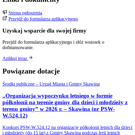
Strona ogłoszenia
Przejdź do formularza aplikacyjnego
Uzyskaj wsparcie dla swojej firmy
Przejdź do formularza aplikacyjnego i złóż wniosek o
dofinansowanie.
Aplikuj teraz
Powiązane dotacje
Środki publiczne – Urząd Miasta i Gminy Skawina
„Organizacja wypoczynku letniego w formie
półkolonii na terenie gminy dla dzieci i młodzieży z
terenu gminy” w 2026 r. – Skawina (nr PSW-
W.524.12)
Konkurs PSW-W.524.12 na organizację półkolonii letnich dla dzieci
i młodzieży (do 15 lat) z Gminy Skawina podczas ferii letnich