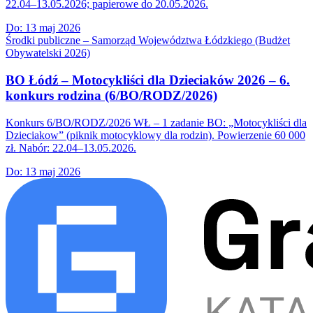
22.04–13.05.2026; papierowe do 20.05.2026.
Do:
13 maj 2026
Środki publiczne – Samorząd Województwa Łódzkiego (Budżet
Obywatelski 2026)
BO Łódź – Motocykliści dla Dzieciaków 2026 – 6.
konkurs rodzina (6/BO/RODZ/2026)
Konkurs 6/BO/RODZ/2026 WŁ – 1 zadanie BO: „Motocykliści dla
Dzieciakow” (piknik motocyklowy dla rodzin). Powierzenie 60 000
zł. Nabór: 22.04–13.05.2026.
Do:
13 maj 2026