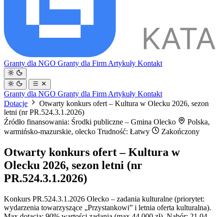
Granty dla NGO
Granty dla Firm
Artykuły
Kontakt
Granty dla NGO
Granty dla Firm
Artykuły
Kontakt
Dotacje
Otwarty konkurs ofert – Kultura w Olecku 2026, sezon
letni (nr PR.524.3.1.2026)
Źródło finansowania: Środki publiczne – Gmina Olecko
Polska,
warmińsko-mazurskie, olecko
Trudność: Łatwy
Zakończony
Otwarty konkurs ofert – Kultura w
Olecku 2026, sezon letni (nr
PR.524.3.1.2026)
Konkurs PR.524.3.1.2026 Olecko – zadania kulturalne (priorytet:
wydarzenia towarzyszące „Przystankowi” i letnia oferta kulturalna).
Max dotacja: 90% wartości zadania (max 44 000 zł). Nabór: 21.04–