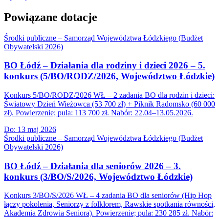
Powiązane dotacje
Środki publiczne – Samorząd Województwa Łódzkiego (Budżet
Obywatelski 2026)
BO Łódź – Działania dla rodziny i dzieci 2026 – 5.
konkurs (5/BO/RODZ/2026, Województwo Łódzkie)
Konkurs 5/BO/RODZ/2026 WŁ – 2 zadania BO dla rodzin i dzieci:
Światowy Dzień Wieżowca (53 700 zł) + Piknik Radomsko (60 000
zł). Powierzenie; pula: 113 700 zł. Nabór: 22.04–13.05.2026.
Do:
13 maj 2026
Środki publiczne – Samorząd Województwa Łódzkiego (Budżet
Obywatelski 2026)
BO Łódź – Działania dla seniorów 2026 – 3.
konkurs (3/BO/S/2026, Województwo Łódzkie)
Konkurs 3/BO/S/2026 WŁ – 4 zadania BO dla seniorów (Hip Hop
łączy pokolenia, Seniorzy z folklorem, Rawskie spotkania równości,
Akademia Zdrowia Seniora). Powierzenie; pula: 230 285 zł. Nabór: