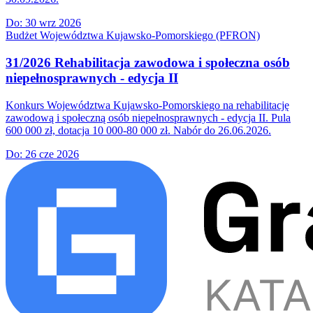
Do:
30 wrz 2026
Budżet Województwa Kujawsko-Pomorskiego (PFRON)
31/2026 Rehabilitacja zawodowa i społeczna osób
niepełnosprawnych - edycja II
Konkurs Województwa Kujawsko-Pomorskiego na rehabilitację
zawodową i społeczną osób niepełnosprawnych - edycja II. Pula
600 000 zł, dotacja 10 000-80 000 zł. Nabór do 26.06.2026.
Do:
26 cze 2026