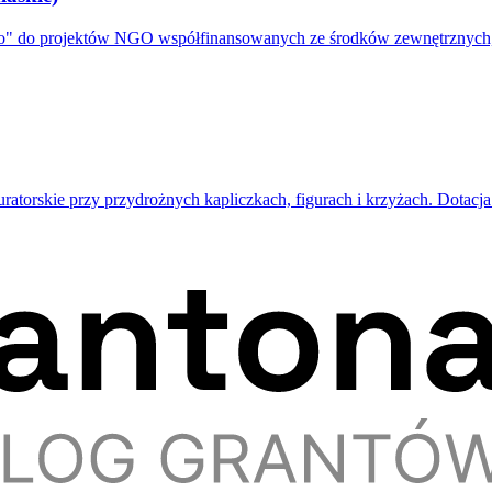
" do projektów NGO współfinansowanych ze środków zewnętrznych, 
tauratorskie przy przydrożnych kapliczkach, figurach i krzyżach. Dota