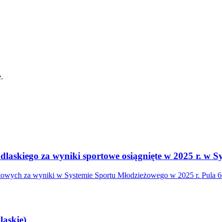
.
askiego za wyniki sportowe osiągnięte w 2025 r. w S
wych za wyniki w Systemie Sportu Młodzieżowego w 2025 r. Pula 600
askie)