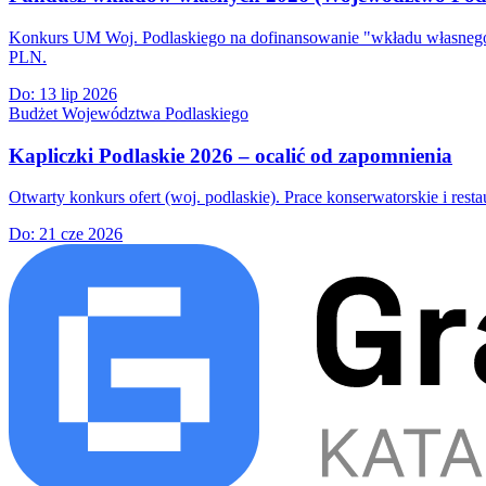
Konkurs UM Woj. Podlaskiego na dofinansowanie "wkładu własnego
PLN.
Do:
13 lip 2026
Budżet Województwa Podlaskiego
Kapliczki Podlaskie 2026 – ocalić od zapomnienia
Otwarty konkurs ofert (woj. podlaskie). Prace konserwatorskie i res
Do:
21 cze 2026