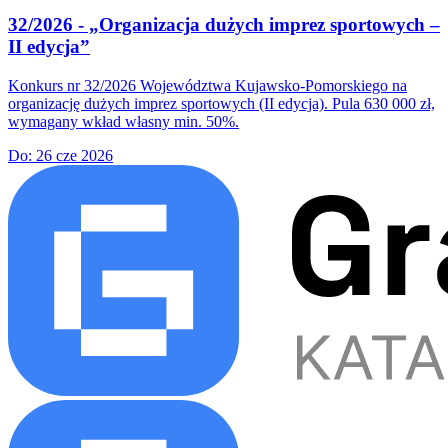
32/2026 - „Organizacja dużych imprez sportowych –
II edycja”
Konkurs nr 32/2026 Województwa Kujawsko-Pomorskiego na
organizację dużych imprez sportowych (II edycja). Pula 630 000 zł,
wymagany wkład własny min. 50%.
Do:
26 cze 2026