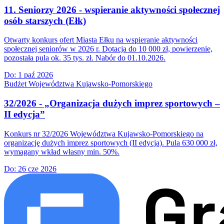
11. Seniorzy 2026 - wspieranie aktywności społecznej
osób starszych (Ełk)
Otwarty konkurs ofert Miasta Ełku na wspieranie aktywności
społecznej seniorów w 2026 r. Dotacja do 10 000 zł, powierzenie,
pozostała pula ok. 35 tys. zł. Nabór do 01.10.2026.
Do:
1 paź 2026
Budżet Województwa Kujawsko-Pomorskiego
32/2026 - „Organizacja dużych imprez sportowych –
II edycja”
Konkurs nr 32/2026 Województwa Kujawsko-Pomorskiego na
organizację dużych imprez sportowych (II edycja). Pula 630 000 zł,
wymagany wkład własny min. 50%.
Do:
26 cze 2026